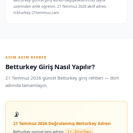
üzerinden anlık öğrenin. 21 Temmuz 2026 aktif adres:
tr.bturkey-21temmuz.cam
ADIM ADIM REHBER
Betturkey Giriş Nasıl Yapılır?
21 Temmuz 2026 güncel Betturkey giriş rehberi — dört
adımda tamamlayın.
📡
21 Temmuz 2026 Doğrulanmış Betturkey Adresi
Betturkey güncel giriş adresi:
tr.bturkey-