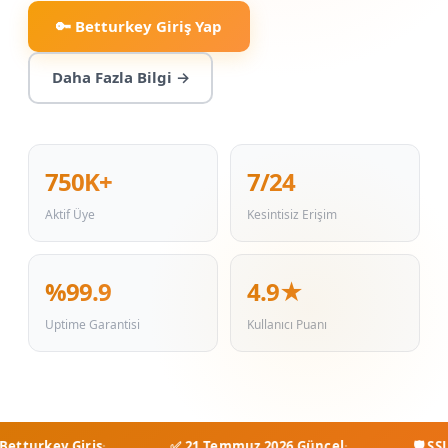
🔑 Betturkey Giriş Yap
Daha Fazla Bilgi →
750K+
7/24
Aktif Üye
Kesintisiz Erişim
%99.9
4.9★
Uptime Garantisi
Kullanıcı Puanı
Betturkey Giriş
·
✅ 21 Temmuz 2026 Güncel
·
🛡️ SS