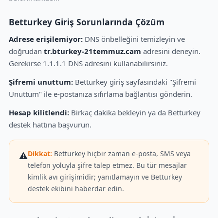
Betturkey Giriş Sorunlarında Çözüm
Adrese erişilemiyor:
DNS önbelleğini temizleyin ve
doğrudan
tr.bturkey-21temmuz.cam
adresini deneyin.
Gerekirse 1.1.1.1 DNS adresini kullanabilirsiniz.
Şifremi unuttum:
Betturkey giriş sayfasındaki "Şifremi
Unuttum" ile e-postanıza sıfırlama bağlantısı gönderin.
Hesap kilitlendi:
Birkaç dakika bekleyin ya da Betturkey
destek hattına başvurun.
Dikkat:
Betturkey hiçbir zaman e-posta, SMS veya
⚠️
telefon yoluyla şifre talep etmez. Bu tür mesajlar
kimlik avı girişimidir; yanıtlamayın ve Betturkey
destek ekibini haberdar edin.