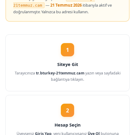
—
21 Temmuz 2026
itibarıyla aktif ve
21temmuz.cam
doğrulanmıştır. Yalnızca bu adresi kullanın.
1
Siteye Git
Tarayıcınıza
tr.bturkey-21temmuz.cam
yazın veya sayfadaki
bağlantıya tıklayın.
2
Hesap Seçin
Üyeyseniz
Giriş Yap
, yeni kullanıcıysanız
Üye Ol
butonuna