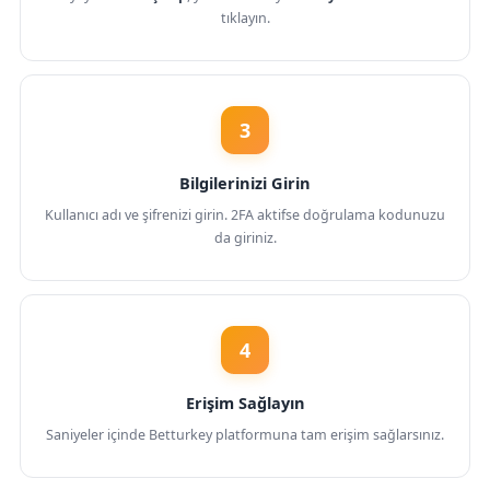
tıklayın.
3
Bilgilerinizi Girin
Kullanıcı adı ve şifrenizi girin. 2FA aktifse doğrulama kodunuzu
da giriniz.
4
Erişim Sağlayın
Saniyeler içinde Betturkey platformuna tam erişim sağlarsınız.