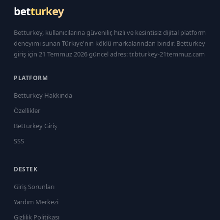
bet
turkey
Betturkey, kullanıcılarına güvenilir, hızlı ve kesintisiz dijital platform
deneyimi sunan Türkiye'nin köklü markalarından biridir. Betturkey
giriş için 21 Temmuz 2026 güncel adres: tr.bturkey-21temmuz.cam
PLATFORM
Betturkey Hakkında
Özellikler
Betturkey Giriş
SSS
DESTEK
Giriş Sorunları
Yardım Merkezi
Gizlilik Politikası