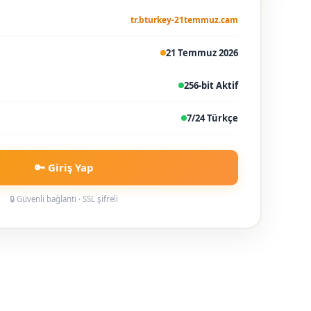
tr.bturkey-21temmuz.cam
21 Temmuz 2026
256-bit Aktif
7/24 Türkçe
🔑 Giriş Yap
🔒 Güvenli bağlantı · SSL şifreli