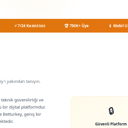
⚡ 7/24 Kesintisiz
·
🏆 750K+ Üye
·
📱 Mobil Uyu
ey'i yakından tanıyın.
 teknik güvenilirliği ve
bir dijital platformdur.
🔒
e Betturkey, geniş bir
ktedir.
Güvenli Platform