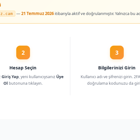
i
—
21 Temmuz 2026
itibarıyla aktif ve doğrulanmıştır. Yalnızca bu ad
uz.cam
2
3
Hesap Seçin
Bilgilerinizi Girin
z
Giriş Yap
, yeni kullanıcıysanız
Üye
Kullanıcı adı ve şifrenizi girin. 2F
Ol
butonuna tıklayın.
doğrulama kodunuzu da giri