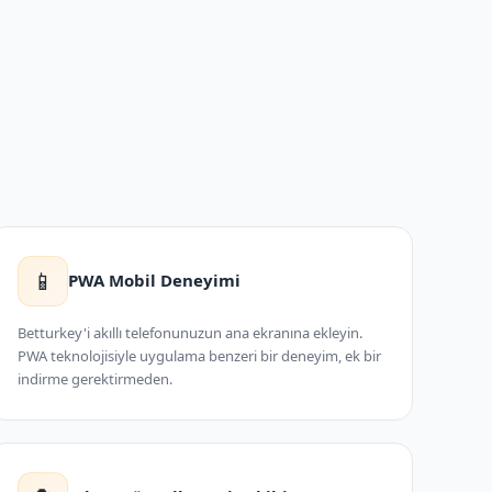
📱
PWA Mobil Deneyimi
Betturkey'i akıllı telefonunuzun ana ekranına ekleyin.
PWA teknolojisiyle uygulama benzeri bir deneyim, ek bir
indirme gerektirmeden.