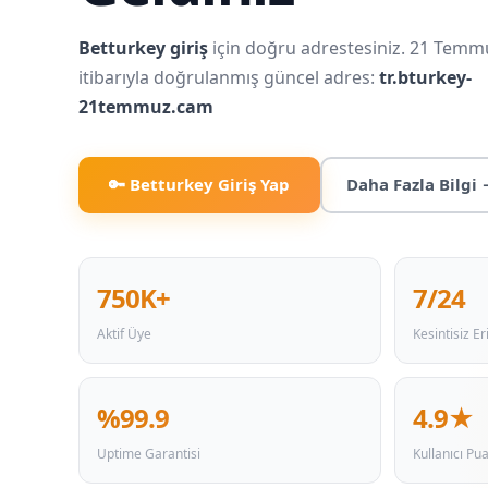
Betturkey giriş
için doğru adrestesiniz. 21 Temm
itibarıyla doğrulanmış güncel adres:
tr.bturkey-
21temmuz.cam
🔑 Betturkey Giriş Yap
Daha Fazla Bilgi 
750K+
7/24
Aktif Üye
Kesintisiz Er
%99.9
4.9★
Uptime Garantisi
Kullanıcı Pu