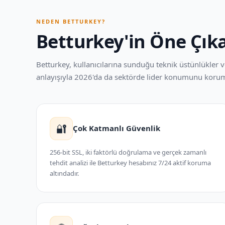
NEDEN BETTURKEY?
Betturkey'in Öne Çıka
Betturkey, kullanıcılarına sunduğu teknik üstünlükler 
anlayışıyla 2026'da da sektörde lider konumunu korum
🔐
Çok Katmanlı Güvenlik
256-bit SSL, iki faktörlü doğrulama ve gerçek zamanlı
tehdit analizi ile Betturkey hesabınız 7/24 aktif koruma
altındadır.