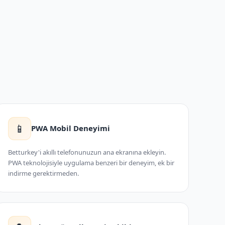
📱
PWA Mobil Deneyimi
Betturkey'i akıllı telefonunuzun ana ekranına ekleyin.
PWA teknolojisiyle uygulama benzeri bir deneyim, ek bir
indirme gerektirmeden.