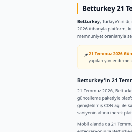
Betturkey 21 
Betturkey
, Türkiye'nin di
2026 itibarıyla platform, k
memnuniyet oranlarıyla sekt
21 Temmuz 2026 Günc
📌
yapılan yönlendirmele
Betturkey'in 21 Tem
21 Temmuz 2026, Betturkey i
güncelleme paketiyle platf
genişletilmiş CDN ağı ile ka
saniyenin altına inerek plat
Mobil alanda da 21 Temmuz
entegrasyonuyla Betturkey, 