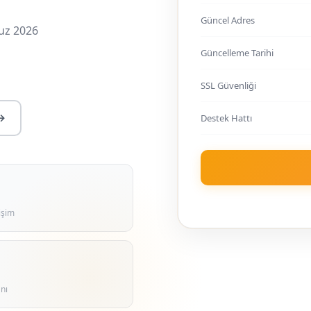
Güncel Adres
uz 2026
Güncelleme Tarihi
SSL Güvenliği
→
Destek Hattı
işim
anı