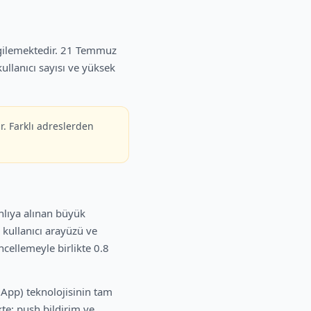
sergilemektedir. 21 Temmuz
ullanıcı sayısı ve yüksek
ır. Farklı adreslerden
anlıya alınan büyük
 kullanıcı arayüzü ve
cellemeyle birlikte 0.8
App) teknolojisinin tam
te; push bildirim ve