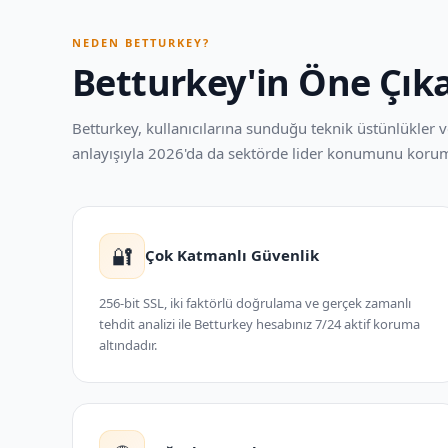
NEDEN BETTURKEY?
Betturkey'in Öne Çıka
Betturkey, kullanıcılarına sunduğu teknik üstünlükler 
anlayışıyla 2026'da da sektörde lider konumunu korum
🔐
Çok Katmanlı Güvenlik
256-bit SSL, iki faktörlü doğrulama ve gerçek zamanlı
tehdit analizi ile Betturkey hesabınız 7/24 aktif koruma
altındadır.