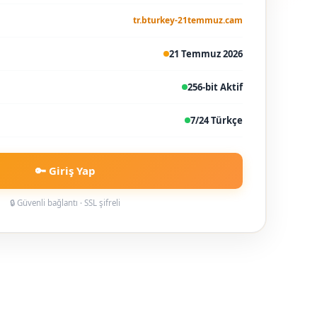
tr.bturkey-21temmuz.cam
21 Temmuz 2026
256-bit Aktif
7/24 Türkçe
🔑 Giriş Yap
🔒 Güvenli bağlantı · SSL şifreli