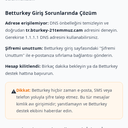
Betturkey Giriş Sorunlarında Çözüm
Adrese erişilemiyor:
DNS önbelleğini temizleyin ve
doğrudan
tr.bturkey-21temmuz.cam
adresini deneyin.
Gerekirse 1.1.1.1 DNS adresini kullanabilirsiniz.
Şifremi unuttum:
Betturkey giriş sayfasındaki "Şifremi
Unuttum" ile e-postanıza sıfırlama bağlantısı gönderin.
Hesap kilitlendi:
Birkaç dakika bekleyin ya da Betturkey
destek hattına başvurun.
Dikkat:
Betturkey hiçbir zaman e-posta, SMS veya
⚠️
telefon yoluyla şifre talep etmez. Bu tür mesajlar
kimlik avı girişimidir; yanıtlamayın ve Betturkey
destek ekibini haberdar edin.