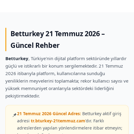
Betturkey 21 Temmuz 2026 –
Güncel Rehber
Betturkey
, Türkiye'nin dijital platform sektöründe yıllardır
güçlü ve istikrarlı bir konum sergilemektedir. 21 Temmuz
2026 itibarıyla platform, kullanıcılarına sunduğu
yeniliklerin meyvelerini toplamakta; rekor kullanıcı sayısı ve
yüksek memnuniyet oranlarıyla sektördeki liderliğini
pekiştirmektedir.
21 Temmuz 2026 Güncel Adres:
Betturkey aktif giriş
📌
adresi
tr.bturkey-21temmuz.cam
'dır. Farklı
adreslerden yapılan yönlendirmelere itibar etmeyin;