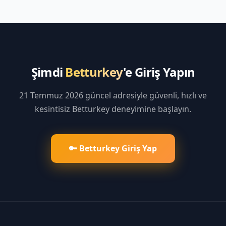
Şimdi
Betturkey
'e Giriş Yapın
21 Temmuz 2026 güncel adresiyle güvenli, hızlı ve
kesintisiz Betturkey deneyimine başlayın.
🔑 Betturkey Giriş Yap