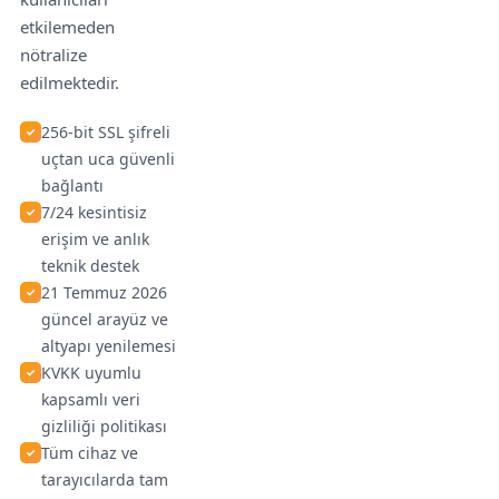
etkilemeden
nötralize
edilmektedir.
256-bit SSL şifreli
✓
uçtan uca güvenli
bağlantı
7/24 kesintisiz
✓
erişim ve anlık
teknik destek
21 Temmuz 2026
✓
güncel arayüz ve
altyapı yenilemesi
KVKK uyumlu
✓
kapsamlı veri
gizliliği politikası
Tüm cihaz ve
✓
tarayıcılarda tam