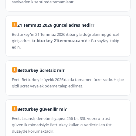
saniyeden kısa sürede tamamlanır.
21 Temmuz 2026 güncel adres nedir?
S
Betturkey'in 21 Temmuz 2026 itibarıyla doğrulanmış güncel
giriş adresi
tr.bturkey-21temmuz.cam
'dır. Bu sayfayı takip
edin.
Betturkey ücretsiz mi?
S
Evet, Betturkey'e üyelik 2026'da da tamamen ücretsizdir. Hiçbir
gizli ücret veya ek ödeme talep edilmez.
Betturkey güvenilir mi?
S
Evet. Lisanslı, denetimli yapısı, 256-bit SSL ve zero-trust
güvenlik mimarisiyle Betturkey kullanıcı verilerini en üst
düzeyde korumaktadır.