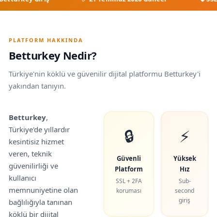
PLATFORM HAKKINDA
Betturkey Nedir?
Türkiye'nin köklü ve güvenilir dijital platformu Betturkey'i
yakından tanıyın.
Betturkey
,
Türkiye'de yıllardır
🔒
⚡
kesintisiz hizmet
veren, teknik
Güvenli
Yüksek
güvenilirliği ve
Platform
Hız
kullanıcı
SSL + 2FA
Sub-
memnuniyetine olan
koruması
second
giriş
bağlılığıyla tanınan
köklü bir dijital