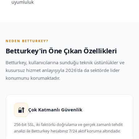
uyumluluk
NEDEN BETTURKEY?
Betturkey'in Öne Çıkan Özellikleri
Betturkey, kullanıcılarına sunduğu teknik üstünlükler ve
kusursuz hizmet anlayışıyla 2026'da da sektörde lider
konumunu korumaktadır.
🔐
Çok Katmanlı Güvenlik
256-bit SSL, iki faktörlü doğrulama ve gerçek zamanlı tehdit
analizi ile Betturkey hesabınız 7/24 aktif koruma altındadır.