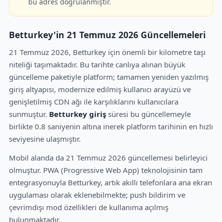
bu adres doğrulanmıştır.
Betturkey'in 21 Temmuz 2026 Güncellemeleri
21 Temmuz 2026, Betturkey için önemli bir kilometre taşı
niteliği taşımaktadır. Bu tarihte canlıya alınan büyük
güncelleme paketiyle platform; tamamen yeniden yazılmış
giriş altyapısı, modernize edilmiş kullanıcı arayüzü ve
genişletilmiş CDN ağı ile karşılıklarını kullanıcılara
sunmuştur.
Betturkey giriş
süresi bu güncellemeyle
birlikte 0.8 saniyenin altına inerek platform tarihinin en hızlı
seviyesine ulaşmıştır.
Mobil alanda da 21 Temmuz 2026 güncellemesi belirleyici
olmuştur. PWA (Progressive Web App) teknolojisinin tam
entegrasyonuyla Betturkey, artık akıllı telefonlara ana ekran
uygulaması olarak eklenebilmekte; push bildirim ve
çevrimdışı mod özellikleri de kullanıma açılmış
bulunmaktadır.