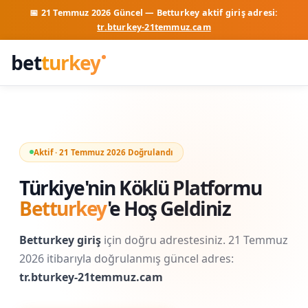
📅 21 Temmuz 2026 Güncel — Betturkey aktif giriş adresi:
tr.bturkey-21temmuz.cam
bet
turkey
Aktif · 21 Temmuz 2026 Doğrulandı
Türkiye'nin Köklü Platformu
Betturkey
'e Hoş Geldiniz
Betturkey giriş
için doğru adrestesiniz. 21 Temmuz
2026 itibarıyla doğrulanmış güncel adres:
tr.bturkey-21temmuz.cam