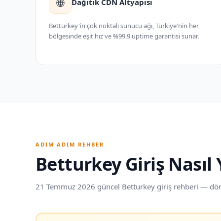
🌐
Dağıtık CDN Altyapısı
Betturkey'in çok noktalı sunucu ağı, Türkiye'nin her
bölgesinde eşit hız ve %99.9 uptime garantisi sunar.
ADIM ADIM REHBER
Betturkey Giriş Nasıl 
21 Temmuz 2026 güncel Betturkey giriş rehberi — dö