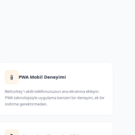
📱
PWA Mobil Deneyimi
Betturkey'i akıllı telefonunuzun ana ekranına ekleyin.
PWA teknolojisiyle uygulama benzeri bir deneyim, ek bir
indirme gerektirmeden.