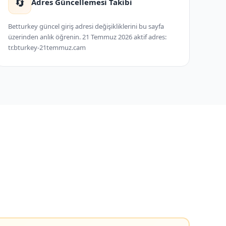
🔄
Adres Güncellemesi Takibi
Betturkey güncel giriş adresi değişikliklerini bu sayfa
üzerinden anlık öğrenin. 21 Temmuz 2026 aktif adres:
tr.bturkey-21temmuz.cam