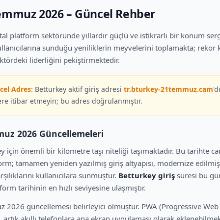
Temmuz 2026 – Güncel Rehber
jital platform sektöründe yıllardır güçlü ve istikrarlı bir konum 
ullanıcılarına sunduğu yeniliklerin meyvelerini toplamakta; rekor k
ördeki liderliğini pekiştirmektedir.
el Adres:
Betturkey aktif giriş adresi
tr.bturkey-21temmuz.cam
'd
re itibar etmeyin; bu adres doğrulanmıştır.
muz 2026 Güncellemeleri
çin önemli bir kilometre taşı niteliği taşımaktadır. Bu tarihte c
orm; tamamen yeniden yazılmış giriş altyapısı, modernize edilmiş
rşılıklarını kullanıcılara sunmuştur.
Betturkey giriş
süresi bu gün
form tarihinin en hızlı seviyesine ulaşmıştır.
 2026 güncellemesi belirleyici olmuştur. PWA (Progressive Web 
artık akıllı telefonlara ana ekran uygulaması olarak eklenebilmek