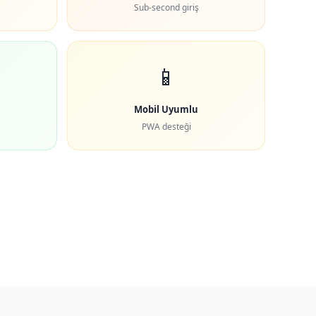
Sub-second giriş
📱
Mobil Uyumlu
PWA desteği