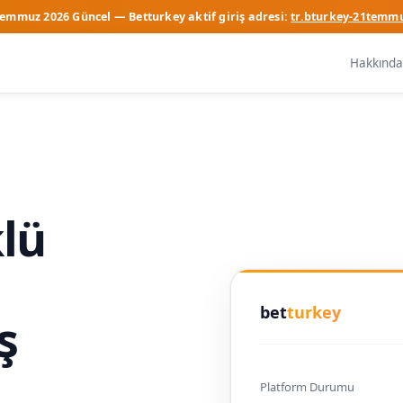
Temmuz 2026 Güncel — Betturkey aktif giriş adresi:
tr.bturkey-21temm
Hakkında
klü
bet
turkey
ş
Platform Durumu