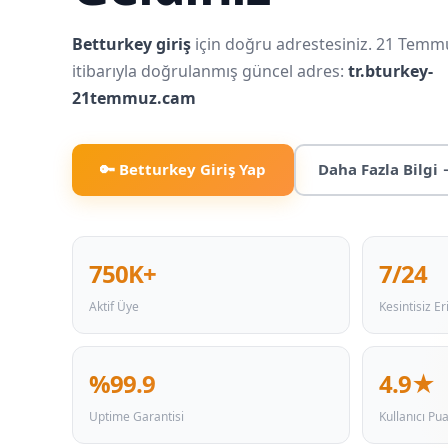
Betturkey giriş
için doğru adrestesiniz. 21 Temm
itibarıyla doğrulanmış güncel adres:
tr.bturkey-
21temmuz.cam
🔑 Betturkey Giriş Yap
Daha Fazla Bilgi 
750K+
7/24
Aktif Üye
Kesintisiz Er
%99.9
4.9★
Uptime Garantisi
Kullanıcı Pu