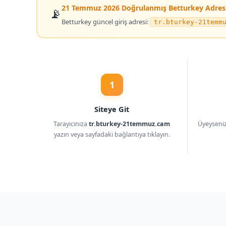
21 Temmuz 2026 Doğrulanmış Betturkey Adres
📡
Betturkey güncel giriş adresi:
tr.bturkey-21temm
1
Siteye Git
Tarayıcınıza
tr.bturkey-21temmuz.cam
Üyeyseni
yazın veya sayfadaki bağlantıya tıklayın.