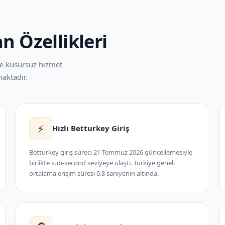
n Özellikleri
ve kusursuz hizmet
aktadır.
⚡
Hızlı Betturkey Giriş
Betturkey giriş süreci 21 Temmuz 2026 güncellemesiyle
birlikte sub-second seviyeye ulaştı. Türkiye geneli
ortalama erişim süresi 0.8 saniyenin altında.