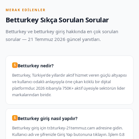
MERAK EDILENLER
Betturkey Sıkça Sorulan Sorular
Betturkey ve betturkey giriş hakkında en çok sorulan
sorular — 21 Temmuz 2026 güncel yanıtları.
Betturkey nedir?
S
Betturkey, Türkiye'de yıllardır aktif hizmet veren güçlü altyapısı
ve kullanıcı odaklı anlayışıyla öne çıkan köklü bir dijital
platformdur. 2026 itibarıyla 750K+ aktif üyesiyle sektörün lider
markalarından biridir.
Betturkey giriş nasıl yapılır?
S
Betturkey giriş için tr.bturkey-21temmuz.cam adresine gidin.
Kullanıcı adı ve şifrenizle Giriş Yap butonuna tıklayın. İşlem 0.8