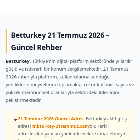
Betturkey 21 Temmuz 2026 –
Güncel Rehber
Betturkey
, Türkiye'nin dijital platform sektöründe yıllardır
güçlü ve istikrarlı bir konum sergilemektedir. 21 Temmuz
2026 itibarıyla platform, kullanıcılarına sunduğu
yeniliklerin meyvelerini toplamakta; rekor kullanıcı sayısı ve
yüksek memnuniyet oranlarıyla sektördeki liderliğini
pekiştirmektedir.
21 Temmuz 2026 Güncel Adres:
Betturkey aktif giriş
📌
adresi
tr.bturkey-21temmuz.cam
'dır. Farklı
adreslerden yapılan yönlendirmelere itibar etmeyin;