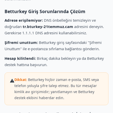
Betturkey Giriş Sorunlarında Çözüm
Adrese erişilemiyor:
DNS önbelleğini temizleyin ve
doğrudan
tr.bturkey-21temmuz.cam
adresini deneyin.
Gerekirse 1.1.1.1 DNS adresini kullanabilirsiniz.
Şifremi unuttum:
Betturkey giriş sayfasındaki "Şifremi
Unuttum" ile e-postanıza sıfırlama bağlantısı gönderin.
Hesap kilitlendi:
Birkaç dakika bekleyin ya da Betturkey
destek hattına başvurun.
Dikkat:
Betturkey hiçbir zaman e-posta, SMS veya
⚠️
telefon yoluyla şifre talep etmez. Bu tür mesajlar
kimlik avı girişimidir; yanıtlamayın ve Betturkey
destek ekibini haberdar edin.