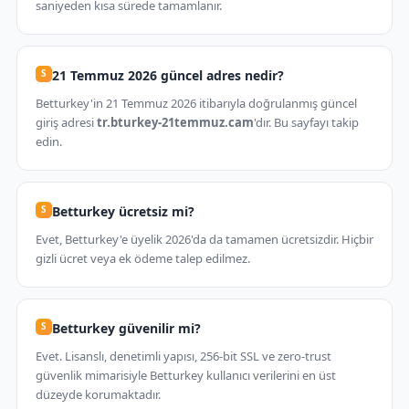
saniyeden kısa sürede tamamlanır.
21 Temmuz 2026 güncel adres nedir?
S
Betturkey'in 21 Temmuz 2026 itibarıyla doğrulanmış güncel
giriş adresi
tr.bturkey-21temmuz.cam
'dır. Bu sayfayı takip
edin.
Betturkey ücretsiz mi?
S
Evet, Betturkey'e üyelik 2026'da da tamamen ücretsizdir. Hiçbir
gizli ücret veya ek ödeme talep edilmez.
Betturkey güvenilir mi?
S
Evet. Lisanslı, denetimli yapısı, 256-bit SSL ve zero-trust
güvenlik mimarisiyle Betturkey kullanıcı verilerini en üst
düzeyde korumaktadır.