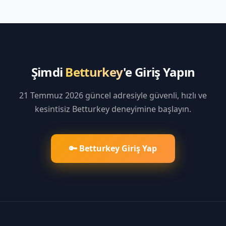
Şimdi
Betturkey
'e Giriş Yapın
21 Temmuz 2026 güncel adresiyle güvenli, hızlı ve
kesintisiz Betturkey deneyimine başlayın.
🔑 Betturkey Giriş Yap