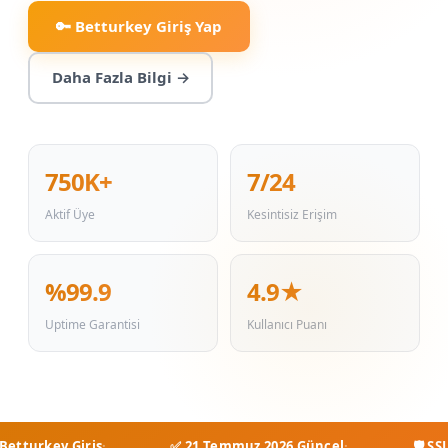
🔑 Betturkey Giriş Yap
Daha Fazla Bilgi →
750K+
7/24
Aktif Üye
Kesintisiz Erişim
%99.9
4.9★
Uptime Garantisi
Kullanıcı Puanı
Betturkey Giriş
·
✅ 21 Temmuz 2026 Güncel
·
🛡️ SS