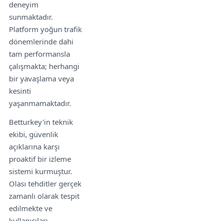
deneyim
sunmaktadır.
Platform yoğun trafik
dönemlerinde dahi
tam performansla
çalışmakta; herhangi
bir yavaşlama veya
kesinti
yaşanmamaktadır.
Betturkey'in teknik
ekibi, güvenlik
açıklarına karşı
proaktif bir izleme
sistemi kurmuştur.
Olası tehditler gerçek
zamanlı olarak tespit
edilmekte ve
kullanıcıları