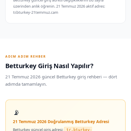
üzerinden anlık öğrenin. 21 Temmuz 2026 aktif adres:
tr.bturkey-21temmuz.cam
ADIM ADIM REHBER
Betturkey Giriş Nasıl Yapılır?
21 Temmuz 2026 güncel Betturkey giriş rehberi — dört
adımda tamamlayın.
📡
21 Temmuz 2026 Doğrulanmış Betturkey Adresi
Betturkey güncel giriş adresi:
tr.bturkey-