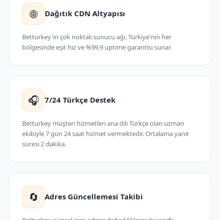
🌐
Dağıtık CDN Altyapısı
Betturkey'in çok noktalı sunucu ağı, Türkiye'nin her
bölgesinde eşit hız ve %99.9 uptime garantisi sunar.
🎧
7/24 Türkçe Destek
Betturkey müşteri hizmetleri ana dili Türkçe olan uzman
ekibiyle 7 gün 24 saat hizmet vermektedir. Ortalama yanıt
süresi 2 dakika.
🔄
Adres Güncellemesi Takibi
Betturkey güncel giriş adresi değişikliklerini bu sayfa