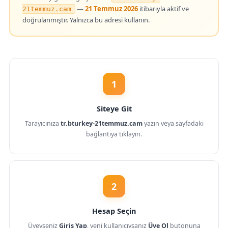
—
21 Temmuz 2026
itibarıyla aktif ve
21temmuz.cam
doğrulanmıştır. Yalnızca bu adresi kullanın.
1
Siteye Git
Tarayıcınıza
tr.bturkey-21temmuz.cam
yazın veya sayfadaki
bağlantıya tıklayın.
2
Hesap Seçin
Üyeyseniz
Giriş Yap
, yeni kullanıcıysanız
Üye Ol
butonuna