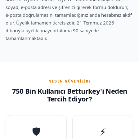
soyad, e-posta adresi ve şifrenizi girerek formu doldurun;
e-posta doğrulamasını tamamladığınız anda hesabınız aktif
olur. Üyelik tamamen ücretsizdir. 21 Temmuz 2026
itibarıyla üyelik onayı ortalama 90 saniyede
tamamlanmaktadır.
NEDEN GÜVENILIR?
750 Bin Kullanıcı Betturkey'i Neden
Tercih Ediyor?
🛡️
⚡