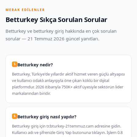
MERAK EDILENLER
Betturkey Sıkça Sorulan Sorular
Betturkey ve betturkey giriş hakkında en çok sorulan
sorular — 21 Temmuz 2026 güncel yanıtları.
Betturkey nedir?
S
Betturkey, Türkiye'de yıllardır aktif hizmet veren güçlü altyapısı
ve kullanıcı odaklı anlayışıyla öne çıkan köklü bir dijital
platformdur. 2026 itibarıyla 750K+ aktif üyesiyle sektörün lider
markalarından biridir.
Betturkey giriş nasıl yapılır?
S
Betturkey giriş için tr.bturkey-21temmuz.cam adresine gidin.
Kullanıcı adı ve şifrenizle Giriş Yap butonuna tıklayın. İşlem 0.8