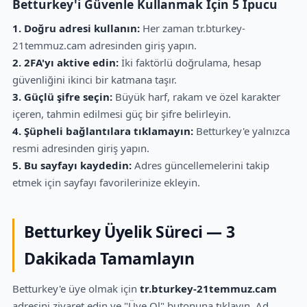
Betturkey'i Güvenle Kullanmak İçin 5 İpucu
1. Doğru adresi kullanın:
Her zaman tr.bturkey-
21temmuz.cam adresinden giriş yapın.
2. 2FA'yı aktive edin:
İki faktörlü doğrulama, hesap
güvenliğini ikinci bir katmana taşır.
3. Güçlü şifre seçin:
Büyük harf, rakam ve özel karakter
içeren, tahmin edilmesi güç bir şifre belirleyin.
4. Şüpheli bağlantılara tıklamayın:
Betturkey'e yalnızca
resmi adresinden giriş yapın.
5. Bu sayfayı kaydedin:
Adres güncellemelerini takip
etmek için sayfayı favorilerinize ekleyin.
Betturkey Üyelik Süreci — 3
Dakikada Tamamlayın
Betturkey'e üye olmak için
tr.bturkey-21temmuz.cam
adresini ziyaret edin ve "Üye Ol" butonuna tıklayın. Ad,