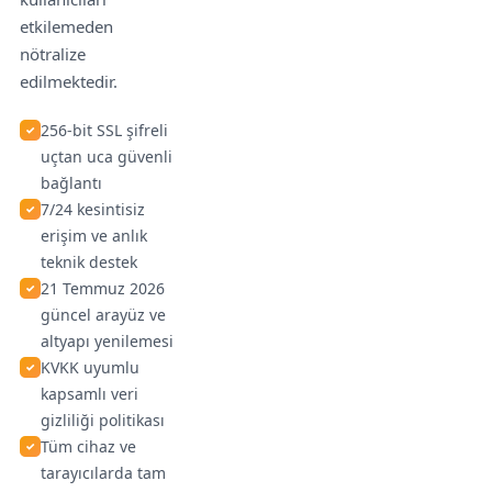
etkilemeden
nötralize
edilmektedir.
256-bit SSL şifreli
✓
uçtan uca güvenli
bağlantı
7/24 kesintisiz
✓
erişim ve anlık
teknik destek
21 Temmuz 2026
✓
güncel arayüz ve
altyapı yenilemesi
KVKK uyumlu
✓
kapsamlı veri
gizliliği politikası
Tüm cihaz ve
✓
tarayıcılarda tam