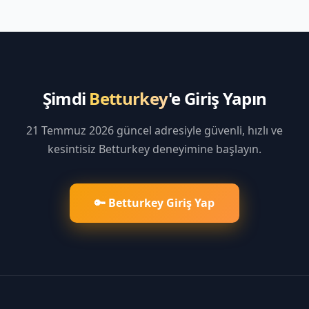
Şimdi
Betturkey
'e Giriş Yapın
21 Temmuz 2026 güncel adresiyle güvenli, hızlı ve
kesintisiz Betturkey deneyimine başlayın.
🔑 Betturkey Giriş Yap