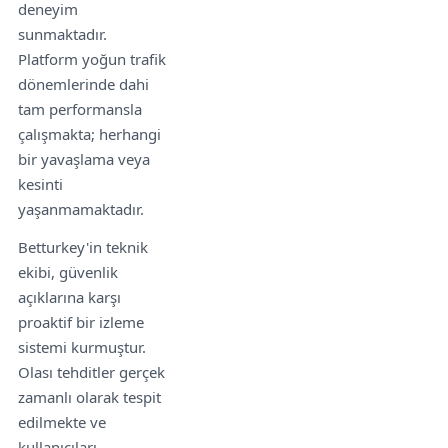
deneyim
sunmaktadır.
Platform yoğun trafik
dönemlerinde dahi
tam performansla
çalışmakta; herhangi
bir yavaşlama veya
kesinti
yaşanmamaktadır.
Betturkey'in teknik
ekibi, güvenlik
açıklarına karşı
proaktif bir izleme
sistemi kurmuştur.
Olası tehditler gerçek
zamanlı olarak tespit
edilmekte ve
kullanıcıları