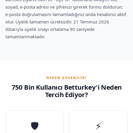
soyad, e-posta adresi ve şifrenizi girerek formu doldurun;
e-posta doğrulamasını tamamladığınız anda hesabınız aktif
olur. Üyelik tamamen ücretsizdir. 21 Temmuz 2026
itibarıyla üyelik onayı ortalama 90 saniyede
tamamlanmaktadır.
NEDEN GÜVENILIR?
750 Bin Kullanıcı Betturkey'i Neden
Tercih Ediyor?
🛡️
⚡