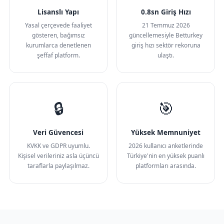
Lisanslı Yapı
0.8sn Giriş Hızı
Yasal çerçevede faaliyet
21 Temmuz 2026
gösteren, bağımsız
güncellemesiyle Betturkey
kurumlarca denetlenen
giriş hızı sektör rekoruna
şeffaf platform.
ulaştı.
🔒
🎯
Veri Güvencesi
Yüksek Memnuniyet
KVKK ve GDPR uyumlu.
2026 kullanıcı anketlerinde
Kişisel verileriniz asla üçüncü
Türkiye'nin en yüksek puanlı
taraflarla paylaşılmaz.
platformları arasında.