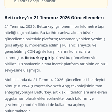
bu adres doğrulanmıştır.
Betturkey'in 21 Temmuz 2026 Güncellemeleri
21 Temmuz 2026, Betturkey için önemli bir kilometre taşı
niteliği taşımaktadır. Bu tarihte canlıya alınan büyük
güncelleme paketiyle platform; tamamen yeniden yazılmış
giriş altyapısı, modernize edilmiş kullanıcı arayüzü ve
genişletilmiş CDN ağı ile karşılıklarını kullanıcılara
sunmuştur.
Betturkey giriş
süresi bu güncellemeyle
birlikte 0.8 saniyenin altına inerek platform tarihinin en hızlı
seviyesine ulaşmıştır.
Mobil alanda da 21 Temmuz 2026 güncellemesi belirleyici
olmuştur. PWA (Progressive Web App) teknolojisinin tam
entegrasyonuyla Betturkey, artık akıllı telefonlara ana ekran
uygulaması olarak eklenebilmekte; push bildirim ve
çevrimdışı mod özellikleri de kullanıma açılmış
bulunmaktadır.