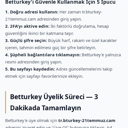
Betturkey'i Güvenle Kullanmak İçin 5 İpucu
1. Doğru adresi kullanın:
Her zaman tr.bturkey-
21temmuz.cam adresinden giriş yapın.
2. 2FA'yı aktive edin:
İki faktörlü doğrulama, hesap
güvenliğini ikinci bir katmana taşır.
3. Güçlü şifre seçin:
Büyük harf, rakam ve özel karakter
içeren, tahmin edilmesi güç bir şifre belirleyin.
4. Şüpheli bağlantılara tıklamayın:
Betturkey'e yalnızca
resmi adresinden giriş yapın.
5. Bu sayfayı kaydedin:
Adres güncellemelerini takip
etmek için sayfayı favorilerinize ekleyin.
Betturkey Üyelik Süreci — 3
Dakikada Tamamlayın
Betturkey'e üye olmak için
tr.bturkey-21temmuz.cam
adresini ziyaret edin ve "Üye Ol" butonuna tıklayın. Ad,