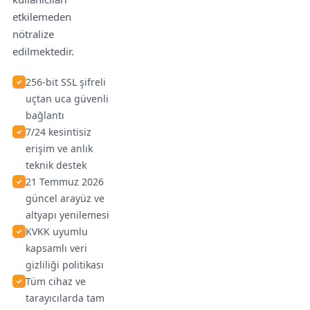
etkilemeden
nötralize
edilmektedir.
256-bit SSL şifreli
✓
uçtan uca güvenli
bağlantı
7/24 kesintisiz
✓
erişim ve anlık
teknik destek
21 Temmuz 2026
✓
güncel arayüz ve
altyapı yenilemesi
KVKK uyumlu
✓
kapsamlı veri
gizliliği politikası
Tüm cihaz ve
✓
tarayıcılarda tam