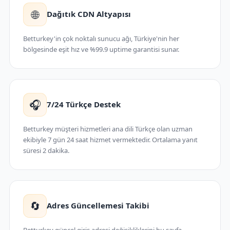
🌐
Dağıtık CDN Altyapısı
Betturkey'in çok noktalı sunucu ağı, Türkiye'nin her
bölgesinde eşit hız ve %99.9 uptime garantisi sunar.
🎧
7/24 Türkçe Destek
Betturkey müşteri hizmetleri ana dili Türkçe olan uzman
ekibiyle 7 gün 24 saat hizmet vermektedir. Ortalama yanıt
süresi 2 dakika.
🔄
Adres Güncellemesi Takibi
Betturkey güncel giriş adresi değişikliklerini bu sayfa