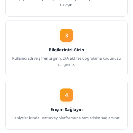
tıklayın.
3
Bilgilerinizi Girin
Kullanıcı adı ve şifrenizi girin. 2FA aktifse doğrulama kodunuzu
da giriniz.
4
Erişim Sağlayın
Saniyeler içinde Betturkey platformuna tam erişim sağlarsınız.