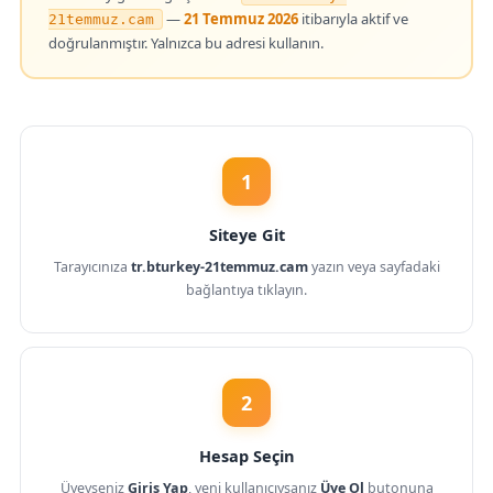
—
21 Temmuz 2026
itibarıyla aktif ve
21temmuz.cam
doğrulanmıştır. Yalnızca bu adresi kullanın.
1
Siteye Git
Tarayıcınıza
tr.bturkey-21temmuz.cam
yazın veya sayfadaki
bağlantıya tıklayın.
2
Hesap Seçin
Üyeyseniz
Giriş Yap
, yeni kullanıcıysanız
Üye Ol
butonuna