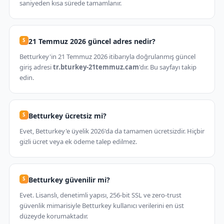
saniyeden kısa sürede tamamlanır.
21 Temmuz 2026 güncel adres nedir?
S
Betturkey'in 21 Temmuz 2026 itibarıyla doğrulanmış güncel
giriş adresi
tr.bturkey-21temmuz.cam
'dır. Bu sayfayı takip
edin.
Betturkey ücretsiz mi?
S
Evet, Betturkey'e üyelik 2026'da da tamamen ücretsizdir. Hiçbir
gizli ücret veya ek ödeme talep edilmez.
Betturkey güvenilir mi?
S
Evet. Lisanslı, denetimli yapısı, 256-bit SSL ve zero-trust
güvenlik mimarisiyle Betturkey kullanıcı verilerini en üst
düzeyde korumaktadır.