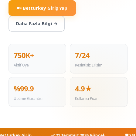
🔑 Betturkey Giriş Yap
Daha Fazla Bilgi →
750K+
7/24
Aktif Üye
Kesintisiz Erişim
%99.9
4.9★
Uptime Garantisi
Kullanıcı Puanı
Betturkey Giriş
·
✅ 21 Temmuz 2026 Güncel
·
🛡️ SSL