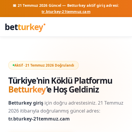
📅 21 Temmuz 2026 Güncel — Betturkey aktif giriş adresi:
tr.bturkey-21temmuz.cam
bet
turkey
Aktif · 21 Temmuz 2026 Doğrulandı
Türkiye'nin Köklü Platformu
Betturkey
'e Hoş Geldiniz
Betturkey giriş
için doğru adrestesiniz. 21 Temmuz
2026 itibarıyla doğrulanmış güncel adres:
tr.bturkey-21temmuz.cam