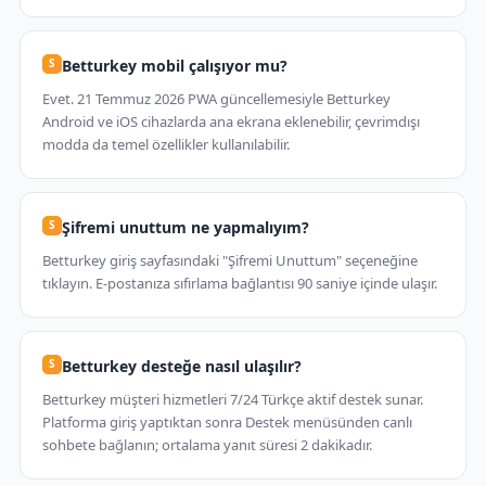
Betturkey mobil çalışıyor mu?
S
Evet. 21 Temmuz 2026 PWA güncellemesiyle Betturkey
Android ve iOS cihazlarda ana ekrana eklenebilir, çevrimdışı
modda da temel özellikler kullanılabilir.
Şifremi unuttum ne yapmalıyım?
S
Betturkey giriş sayfasındaki "Şifremi Unuttum" seçeneğine
tıklayın. E-postanıza sıfırlama bağlantısı 90 saniye içinde ulaşır.
Betturkey desteğe nasıl ulaşılır?
S
Betturkey müşteri hizmetleri 7/24 Türkçe aktif destek sunar.
Platforma giriş yaptıktan sonra Destek menüsünden canlı
sohbete bağlanın; ortalama yanıt süresi 2 dakikadır.