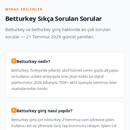
MERAK EDILENLER
Betturkey Sıkça Sorulan Sorular
Betturkey ve betturkey giriş hakkında en çok sorulan
sorular — 21 Temmuz 2026 güncel yanıtları.
Betturkey nedir?
S
Betturkey, Türkiye'de yıllardır aktif hizmet veren güçlü altyapısı
ve kullanıcı odaklı anlayışıyla öne çıkan köklü bir dijital
platformdur. 2026 itibarıyla 750K+ aktif üyesiyle sektörün lider
markalarından biridir.
Betturkey giriş nasıl yapılır?
S
Betturkey giriş için tr.bturkey-21temmuz.cam adresine gidin.
Kullanıcı adı ve şifrenizle Giriş Yap butonuna tıklayın. İşlem 0.8