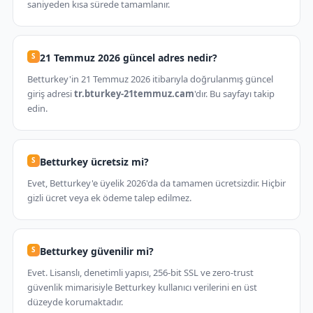
saniyeden kısa sürede tamamlanır.
21 Temmuz 2026 güncel adres nedir?
S
Betturkey'in 21 Temmuz 2026 itibarıyla doğrulanmış güncel
giriş adresi
tr.bturkey-21temmuz.cam
'dır. Bu sayfayı takip
edin.
Betturkey ücretsiz mi?
S
Evet, Betturkey'e üyelik 2026'da da tamamen ücretsizdir. Hiçbir
gizli ücret veya ek ödeme talep edilmez.
Betturkey güvenilir mi?
S
Evet. Lisanslı, denetimli yapısı, 256-bit SSL ve zero-trust
güvenlik mimarisiyle Betturkey kullanıcı verilerini en üst
düzeyde korumaktadır.