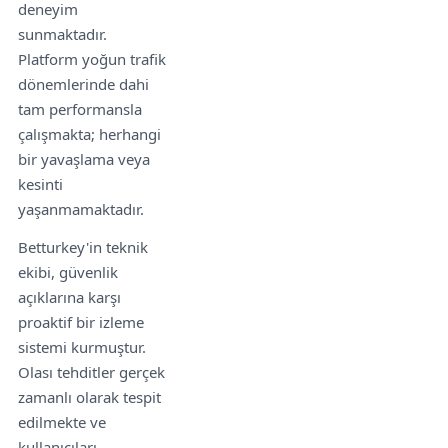
deneyim
sunmaktadır.
Platform yoğun trafik
dönemlerinde dahi
tam performansla
çalışmakta; herhangi
bir yavaşlama veya
kesinti
yaşanmamaktadır.
Betturkey'in teknik
ekibi, güvenlik
açıklarına karşı
proaktif bir izleme
sistemi kurmuştur.
Olası tehditler gerçek
zamanlı olarak tespit
edilmekte ve
kullanıcıları