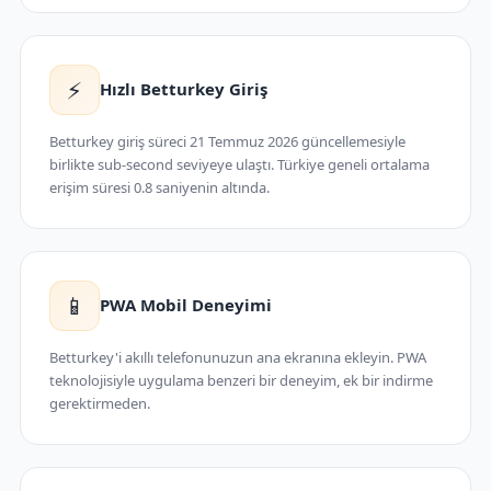
⚡
Hızlı Betturkey Giriş
Betturkey giriş süreci 21 Temmuz 2026 güncellemesiyle
birlikte sub-second seviyeye ulaştı. Türkiye geneli ortalama
erişim süresi 0.8 saniyenin altında.
📱
PWA Mobil Deneyimi
Betturkey'i akıllı telefonunuzun ana ekranına ekleyin. PWA
teknolojisiyle uygulama benzeri bir deneyim, ek bir indirme
gerektirmeden.