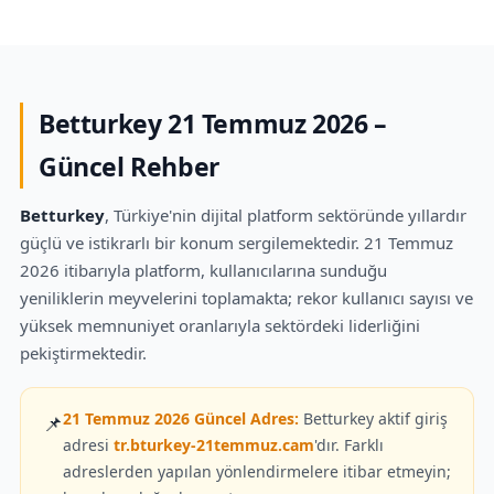
Betturkey 21 Temmuz 2026 –
Güncel Rehber
Betturkey
, Türkiye'nin dijital platform sektöründe yıllardır
güçlü ve istikrarlı bir konum sergilemektedir. 21 Temmuz
2026 itibarıyla platform, kullanıcılarına sunduğu
yeniliklerin meyvelerini toplamakta; rekor kullanıcı sayısı ve
yüksek memnuniyet oranlarıyla sektördeki liderliğini
pekiştirmektedir.
21 Temmuz 2026 Güncel Adres:
Betturkey aktif giriş
📌
adresi
tr.bturkey-21temmuz.cam
'dır. Farklı
adreslerden yapılan yönlendirmelere itibar etmeyin;