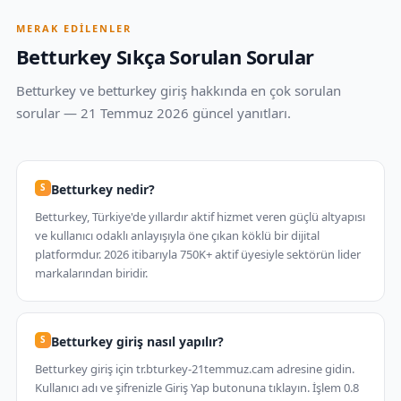
MERAK EDILENLER
Betturkey Sıkça Sorulan Sorular
Betturkey ve betturkey giriş hakkında en çok sorulan
sorular — 21 Temmuz 2026 güncel yanıtları.
Betturkey nedir?
S
Betturkey, Türkiye'de yıllardır aktif hizmet veren güçlü altyapısı
ve kullanıcı odaklı anlayışıyla öne çıkan köklü bir dijital
platformdur. 2026 itibarıyla 750K+ aktif üyesiyle sektörün lider
markalarından biridir.
Betturkey giriş nasıl yapılır?
S
Betturkey giriş için tr.bturkey-21temmuz.cam adresine gidin.
Kullanıcı adı ve şifrenizle Giriş Yap butonuna tıklayın. İşlem 0.8