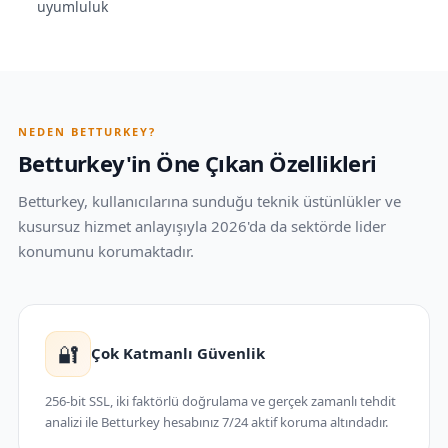
uyumluluk
NEDEN BETTURKEY?
Betturkey'in Öne Çıkan Özellikleri
Betturkey, kullanıcılarına sunduğu teknik üstünlükler ve
kusursuz hizmet anlayışıyla 2026'da da sektörde lider
konumunu korumaktadır.
🔐
Çok Katmanlı Güvenlik
256-bit SSL, iki faktörlü doğrulama ve gerçek zamanlı tehdit
analizi ile Betturkey hesabınız 7/24 aktif koruma altındadır.