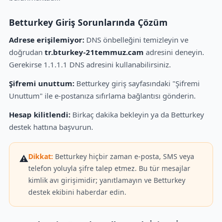
Betturkey Giriş Sorunlarında Çözüm
Adrese erişilemiyor:
DNS önbelleğini temizleyin ve
doğrudan
tr.bturkey-21temmuz.cam
adresini deneyin.
Gerekirse 1.1.1.1 DNS adresini kullanabilirsiniz.
Şifremi unuttum:
Betturkey giriş sayfasındaki "Şifremi
Unuttum" ile e-postanıza sıfırlama bağlantısı gönderin.
Hesap kilitlendi:
Birkaç dakika bekleyin ya da Betturkey
destek hattına başvurun.
Dikkat:
Betturkey hiçbir zaman e-posta, SMS veya
⚠️
telefon yoluyla şifre talep etmez. Bu tür mesajlar
kimlik avı girişimidir; yanıtlamayın ve Betturkey
destek ekibini haberdar edin.