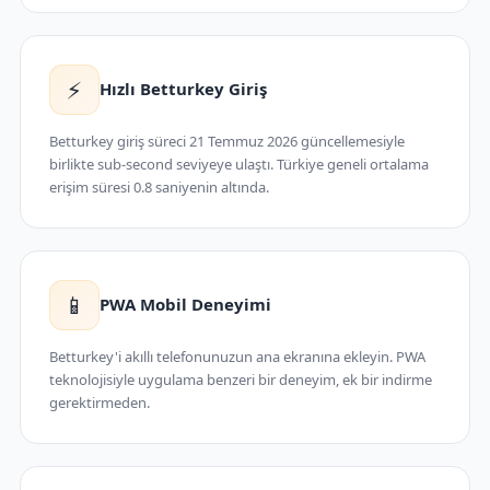
⚡
Hızlı Betturkey Giriş
Betturkey giriş süreci 21 Temmuz 2026 güncellemesiyle
birlikte sub-second seviyeye ulaştı. Türkiye geneli ortalama
erişim süresi 0.8 saniyenin altında.
📱
PWA Mobil Deneyimi
Betturkey'i akıllı telefonunuzun ana ekranına ekleyin. PWA
teknolojisiyle uygulama benzeri bir deneyim, ek bir indirme
gerektirmeden.