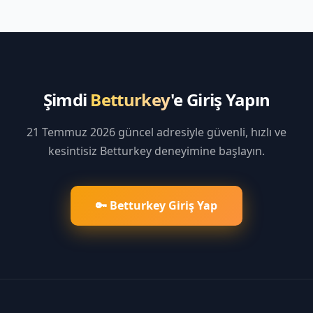
Şimdi
Betturkey
'e Giriş Yapın
21 Temmuz 2026 güncel adresiyle güvenli, hızlı ve
kesintisiz Betturkey deneyimine başlayın.
🔑 Betturkey Giriş Yap