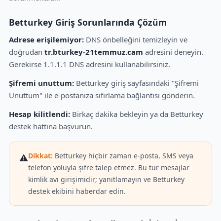
Betturkey Giriş Sorunlarında Çözüm
Adrese erişilemiyor:
DNS önbelleğini temizleyin ve
doğrudan
tr.bturkey-21temmuz.cam
adresini deneyin.
Gerekirse 1.1.1.1 DNS adresini kullanabilirsiniz.
Şifremi unuttum:
Betturkey giriş sayfasındaki "Şifremi
Unuttum" ile e-postanıza sıfırlama bağlantısı gönderin.
Hesap kilitlendi:
Birkaç dakika bekleyin ya da Betturkey
destek hattına başvurun.
Dikkat:
Betturkey hiçbir zaman e-posta, SMS veya
⚠️
telefon yoluyla şifre talep etmez. Bu tür mesajlar
kimlik avı girişimidir; yanıtlamayın ve Betturkey
destek ekibini haberdar edin.