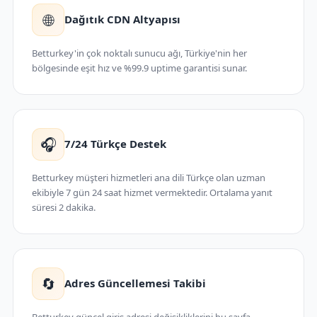
🌐
Dağıtık CDN Altyapısı
Betturkey'in çok noktalı sunucu ağı, Türkiye'nin her
bölgesinde eşit hız ve %99.9 uptime garantisi sunar.
🎧
7/24 Türkçe Destek
Betturkey müşteri hizmetleri ana dili Türkçe olan uzman
ekibiyle 7 gün 24 saat hizmet vermektedir. Ortalama yanıt
süresi 2 dakika.
🔄
Adres Güncellemesi Takibi
Betturkey güncel giriş adresi değişikliklerini bu sayfa