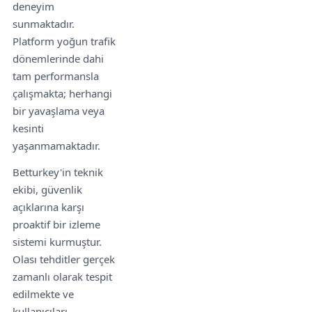
deneyim
sunmaktadır.
Platform yoğun trafik
dönemlerinde dahi
tam performansla
çalışmakta; herhangi
bir yavaşlama veya
kesinti
yaşanmamaktadır.
Betturkey'in teknik
ekibi, güvenlik
açıklarına karşı
proaktif bir izleme
sistemi kurmuştur.
Olası tehditler gerçek
zamanlı olarak tespit
edilmekte ve
kullanıcıları