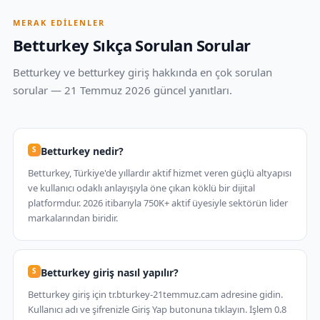
MERAK EDILENLER
Betturkey Sıkça Sorulan Sorular
Betturkey ve betturkey giriş hakkında en çok sorulan
sorular — 21 Temmuz 2026 güncel yanıtları.
Betturkey nedir?
S
Betturkey, Türkiye'de yıllardır aktif hizmet veren güçlü altyapısı
ve kullanıcı odaklı anlayışıyla öne çıkan köklü bir dijital
platformdur. 2026 itibarıyla 750K+ aktif üyesiyle sektörün lider
markalarından biridir.
Betturkey giriş nasıl yapılır?
S
Betturkey giriş için tr.bturkey-21temmuz.cam adresine gidin.
Kullanıcı adı ve şifrenizle Giriş Yap butonuna tıklayın. İşlem 0.8