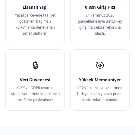
Lisanslı Yapı
0.8sn Giriş Hızı
Yasal çerçevede faaliyet
21 Temmuz 2026
gösteren, bağımsız
güncellemesiyle Betturkey
kurumlarca denetlenen
giriş hızı sektör rekoruna
şeffaf platform.
ulaştı.
🔒
🎯
Veri Güvencesi
Yüksek Memnuniyet
KVKK ve GDPR uyumlu.
2026 kullanıcı anketlerinde
Kişisel verileriniz asla üçüncü
Türkiye'nin en yüksek puanlı
taraflarla paylaşılmaz.
platformları arasında.