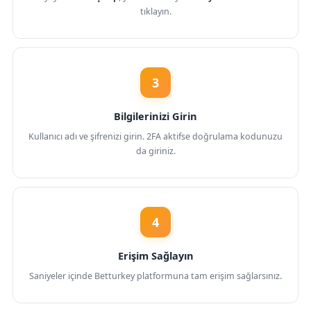
tıklayın.
3
Bilgilerinizi Girin
Kullanıcı adı ve şifrenizi girin. 2FA aktifse doğrulama kodunuzu
da giriniz.
4
Erişim Sağlayın
Saniyeler içinde Betturkey platformuna tam erişim sağlarsınız.