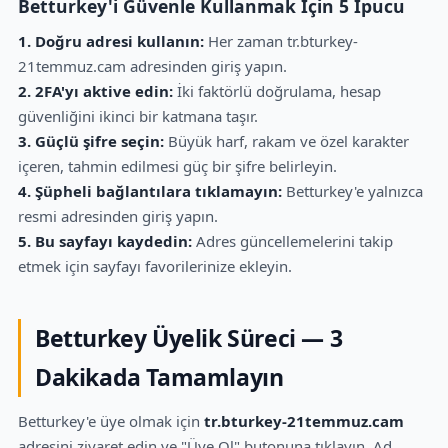
Betturkey'i Güvenle Kullanmak İçin 5 İpucu
1. Doğru adresi kullanın:
Her zaman tr.bturkey-
21temmuz.cam adresinden giriş yapın.
2. 2FA'yı aktive edin:
İki faktörlü doğrulama, hesap
güvenliğini ikinci bir katmana taşır.
3. Güçlü şifre seçin:
Büyük harf, rakam ve özel karakter
içeren, tahmin edilmesi güç bir şifre belirleyin.
4. Şüpheli bağlantılara tıklamayın:
Betturkey'e yalnızca
resmi adresinden giriş yapın.
5. Bu sayfayı kaydedin:
Adres güncellemelerini takip
etmek için sayfayı favorilerinize ekleyin.
Betturkey Üyelik Süreci — 3
Dakikada Tamamlayın
Betturkey'e üye olmak için
tr.bturkey-21temmuz.cam
adresini ziyaret edin ve "Üye Ol" butonuna tıklayın. Ad,