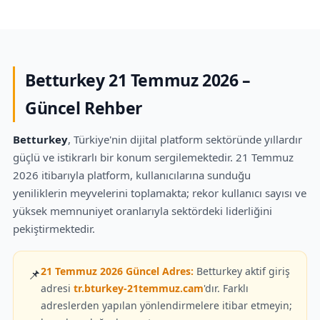
Betturkey 21 Temmuz 2026 –
Güncel Rehber
Betturkey
, Türkiye'nin dijital platform sektöründe yıllardır
güçlü ve istikrarlı bir konum sergilemektedir. 21 Temmuz
2026 itibarıyla platform, kullanıcılarına sunduğu
yeniliklerin meyvelerini toplamakta; rekor kullanıcı sayısı ve
yüksek memnuniyet oranlarıyla sektördeki liderliğini
pekiştirmektedir.
21 Temmuz 2026 Güncel Adres:
Betturkey aktif giriş
📌
adresi
tr.bturkey-21temmuz.cam
'dır. Farklı
adreslerden yapılan yönlendirmelere itibar etmeyin;