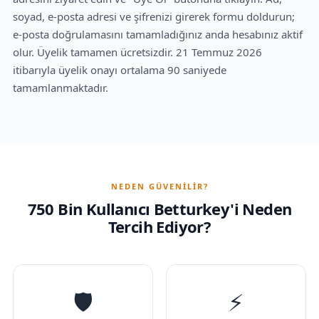
soyad, e-posta adresi ve şifrenizi girerek formu doldurun;
e-posta doğrulamasını tamamladığınız anda hesabınız aktif
olur. Üyelik tamamen ücretsizdir. 21 Temmuz 2026
itibarıyla üyelik onayı ortalama 90 saniyede
tamamlanmaktadır.
NEDEN GÜVENILIR?
750 Bin Kullanıcı Betturkey'i Neden
Tercih Ediyor?
🛡️
⚡