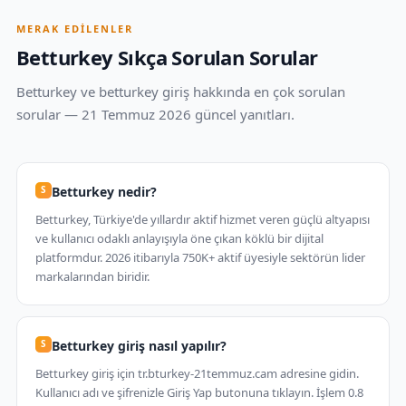
MERAK EDILENLER
Betturkey Sıkça Sorulan Sorular
Betturkey ve betturkey giriş hakkında en çok sorulan
sorular — 21 Temmuz 2026 güncel yanıtları.
Betturkey nedir?
S
Betturkey, Türkiye'de yıllardır aktif hizmet veren güçlü altyapısı
ve kullanıcı odaklı anlayışıyla öne çıkan köklü bir dijital
platformdur. 2026 itibarıyla 750K+ aktif üyesiyle sektörün lider
markalarından biridir.
Betturkey giriş nasıl yapılır?
S
Betturkey giriş için tr.bturkey-21temmuz.cam adresine gidin.
Kullanıcı adı ve şifrenizle Giriş Yap butonuna tıklayın. İşlem 0.8