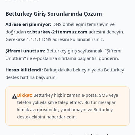
Betturkey Giriş Sorunlarında Çözüm
Adrese erişilemiyor:
DNS önbelleğini temizleyin ve
doğrudan
tr.bturkey-21temmuz.cam
adresini deneyin.
Gerekirse 1.1.1.1 DNS adresini kullanabilirsiniz.
Şifremi unuttum:
Betturkey giriş sayfasındaki "Şifremi
Unuttum" ile e-postanıza sıfırlama bağlantısı gönderin.
Hesap kilitlendi:
Birkaç dakika bekleyin ya da Betturkey
destek hattına başvurun.
Dikkat:
Betturkey hiçbir zaman e-posta, SMS veya
⚠️
telefon yoluyla şifre talep etmez. Bu tür mesajlar
kimlik avı girişimidir; yanıtlamayın ve Betturkey
destek ekibini haberdar edin.