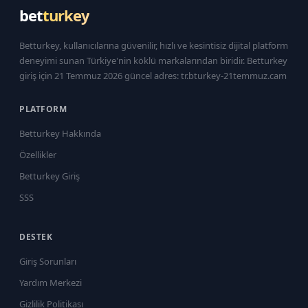
bet
turkey
Betturkey, kullanıcılarına güvenilir, hızlı ve kesintisiz dijital platform
deneyimi sunan Türkiye'nin köklü markalarından biridir. Betturkey
giriş için 21 Temmuz 2026 güncel adres: tr.bturkey-21temmuz.cam
PLATFORM
Betturkey Hakkında
Özellikler
Betturkey Giriş
SSS
DESTEK
Giriş Sorunları
Yardım Merkezi
Gizlilik Politikası