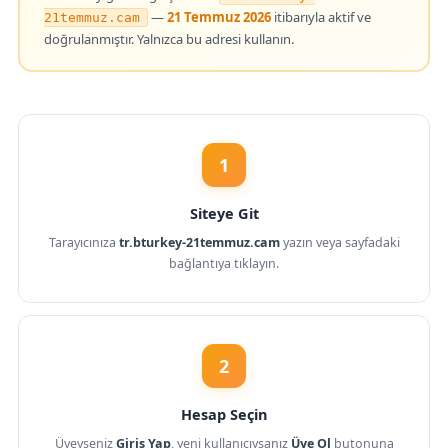
—
21 Temmuz 2026
itibarıyla aktif ve
21temmuz.cam
doğrulanmıştır. Yalnızca bu adresi kullanın.
1
Siteye Git
Tarayıcınıza
tr.bturkey-21temmuz.cam
yazın veya sayfadaki
bağlantıya tıklayın.
2
Hesap Seçin
Üyeyseniz
Giriş Yap
, yeni kullanıcıysanız
Üye Ol
butonuna