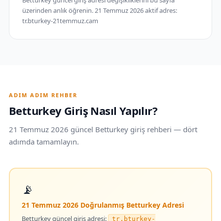
üzerinden anlık öğrenin. 21 Temmuz 2026 aktif adres:
tr.bturkey-21temmuz.cam
ADIM ADIM REHBER
Betturkey Giriş Nasıl Yapılır?
21 Temmuz 2026 güncel Betturkey giriş rehberi — dört
adımda tamamlayın.
📡
21 Temmuz 2026 Doğrulanmış Betturkey Adresi
Betturkey güncel giriş adresi:
tr.bturkey-