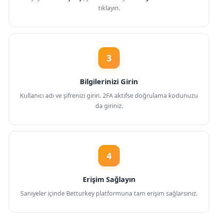
tıklayın.
3
Bilgilerinizi Girin
Kullanıcı adı ve şifrenizi girin. 2FA aktifse doğrulama kodunuzu
da giriniz.
4
Erişim Sağlayın
Saniyeler içinde Betturkey platformuna tam erişim sağlarsınız.