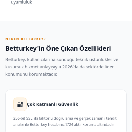
uyumluluk
NEDEN BETTURKEY?
Betturkey'in Öne Çıkan Özellikleri
Betturkey, kullanıcılarına sunduğu teknik üstünlükler ve
kusursuz hizmet anlayışıyla 2026'da da sektörde lider
konumunu korumaktadır.
🔐
Çok Katmanlı Güvenlik
256-bit SSL, iki faktörlü doğrulama ve gerçek zamanlı tehdit
analizi ile Betturkey hesabınız 7/24 aktif koruma altındadır.