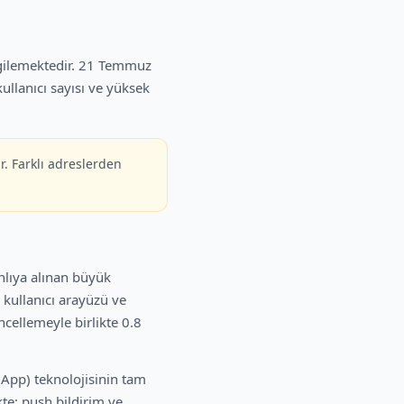
sergilemektedir. 21 Temmuz
ullanıcı sayısı ve yüksek
ır. Farklı adreslerden
anlıya alınan büyük
 kullanıcı arayüzü ve
cellemeyle birlikte 0.8
App) teknolojisinin tam
te; push bildirim ve