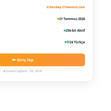
tr.bturkey-21temmuz.cam
21 Temmuz 2026
256-bit Aktif
7/24 Türkçe
🔑 Giriş Yap
🔒 Güvenli bağlantı · SSL şifreli