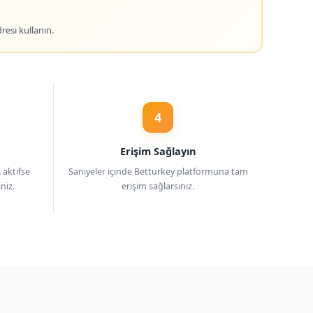
resi kullanın.
4
Erişim Sağlayın
A aktifse
Saniyeler içinde Betturkey platformuna tam
niz.
erişim sağlarsınız.