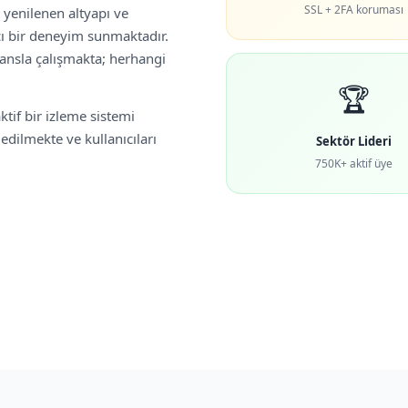
SSL + 2FA koruması
yenilenen altyapı ve
cı bir deneyim sunmaktadır.
ansla çalışmakta; herhangi
🏆
ktif bir izleme sistemi
edilmekte ve kullanıcıları
Sektör Lideri
750K+ aktif üye