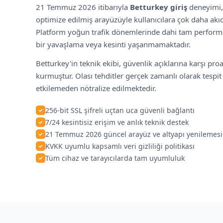
21 Temmuz 2026 itibarıyla
Betturkey giriş
deneyimi, 
optimize edilmiş arayüzüyle kullanıcılara çok daha akı
Platform yoğun trafik dönemlerinde dahi tam perform
bir yavaşlama veya kesinti yaşanmamaktadır.
Betturkey'in teknik ekibi, güvenlik açıklarına karşı proa
kurmuştur. Olası tehditler gerçek zamanlı olarak tespit 
etkilemeden nötralize edilmektedir.
256-bit SSL şifreli uçtan uca güvenli bağlantı
✓
7/24 kesintisiz erişim ve anlık teknik destek
✓
21 Temmuz 2026 güncel arayüz ve altyapı yenilemesi
✓
KVKK uyumlu kapsamlı veri gizliliği politikası
✓
Tüm cihaz ve tarayıcılarda tam uyumluluk
✓