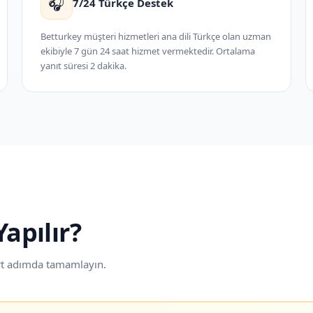
🎧
7/24 Türkçe Destek
Betturkey müşteri hizmetleri ana dili Türkçe olan uzman
ekibiyle 7 gün 24 saat hizmet vermektedir. Ortalama
yanıt süresi 2 dakika.
Yapılır?
rt adımda tamamlayın.