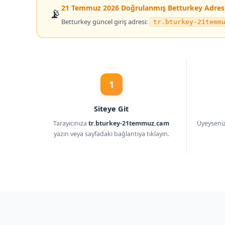
21 Temmuz 2026 Doğrulanmış Betturkey Adres
📡
Betturkey güncel giriş adresi:
tr.bturkey-21temm
1
Siteye Git
Tarayıcınıza
tr.bturkey-21temmuz.cam
Üyeyseni
yazın veya sayfadaki bağlantıya tıklayın.