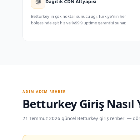
🌐
Dağıtık CDN Altyapısı
Betturkey'in çok noktalı sunucu ağı, Türkiye'nin her
bölgesinde eşit hız ve %99.9 uptime garantisi sunar.
ADIM ADIM REHBER
Betturkey Giriş Nasıl 
21 Temmuz 2026 güncel Betturkey giriş rehberi — dö