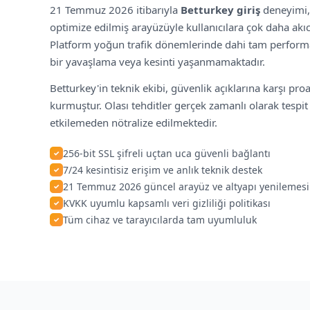
21 Temmuz 2026 itibarıyla
Betturkey giriş
deneyimi, 
optimize edilmiş arayüzüyle kullanıcılara çok daha akı
Platform yoğun trafik dönemlerinde dahi tam perform
bir yavaşlama veya kesinti yaşanmamaktadır.
Betturkey'in teknik ekibi, güvenlik açıklarına karşı proa
kurmuştur. Olası tehditler gerçek zamanlı olarak tespit 
etkilemeden nötralize edilmektedir.
256-bit SSL şifreli uçtan uca güvenli bağlantı
✓
7/24 kesintisiz erişim ve anlık teknik destek
✓
21 Temmuz 2026 güncel arayüz ve altyapı yenilemesi
✓
KVKK uyumlu kapsamlı veri gizliliği politikası
✓
Tüm cihaz ve tarayıcılarda tam uyumluluk
✓