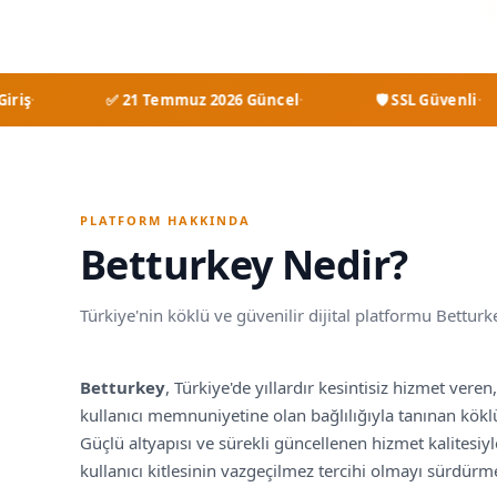
ş
·
✅ 21 Temmuz 2026 Güncel
·
🛡️ SSL Güvenli
·
PLATFORM HAKKINDA
Betturkey Nedir?
Türkiye'nin köklü ve güvenilir dijital platformu Betturk
Betturkey
, Türkiye'de yıllardır kesintisiz hizmet veren,
kullanıcı memnuniyetine olan bağlılığıyla tanınan köklü 
Güçlü altyapısı ve sürekli güncellenen hizmet kalitesiyl
kullanıcı kitlesinin vazgeçilmez tercihi olmayı sürdürme