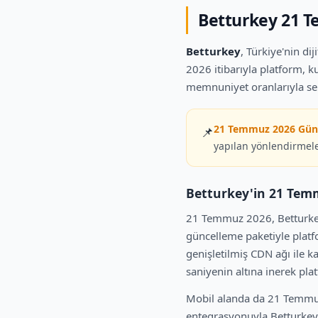
Betturkey 21 
Betturkey
, Türkiye'nin di
2026 itibarıyla platform, k
memnuniyet oranlarıyla sekt
21 Temmuz 2026 Günc
📌
yapılan yönlendirmele
Betturkey'in 21 Tem
21 Temmuz 2026, Betturkey i
güncelleme paketiyle platf
genişletilmiş CDN ağı ile ka
saniyenin altına inerek plat
Mobil alanda da 21 Temmuz
entegrasyonuyla Betturkey, 