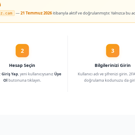
i
—
21 Temmuz 2026
itibarıyla aktif ve doğrulanmıştır. Yalnızca bu ad
uz.cam
2
3
Hesap Seçin
Bilgilerinizi Girin
z
Giriş Yap
, yeni kullanıcıysanız
Üye
Kullanıcı adı ve şifrenizi girin. 2F
Ol
butonuna tıklayın.
doğrulama kodunuzu da giri