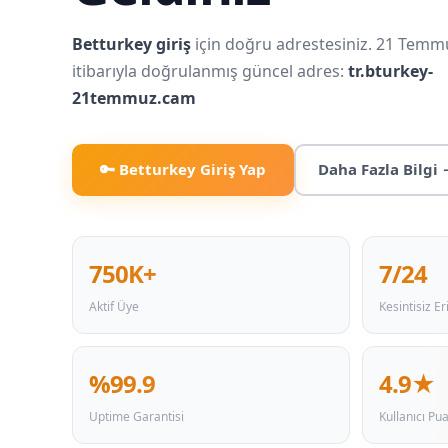
Betturkey giriş
için doğru adrestesiniz. 21 Temm
itibarıyla doğrulanmış güncel adres:
tr.bturkey-
21temmuz.cam
🔑 Betturkey Giriş Yap
Daha Fazla Bilgi 
750K+
7/24
Aktif Üye
Kesintisiz Er
%99.9
4.9★
Uptime Garantisi
Kullanıcı Pu