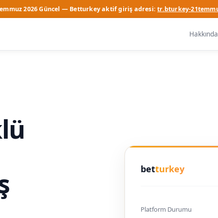
Temmuz 2026 Güncel — Betturkey aktif giriş adresi:
tr.bturkey-21temm
Hakkında
klü
bet
turkey
ş
Platform Durumu