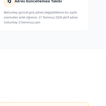
🔄
Adres Güncellemesi Takibi
Betturkey güncel giriş adresi değişikliklerini bu sayfa
üzerinden anlık öğrenin. 21 Temmuz 2026 aktif adres:
tr.bturkey-21temmuz.cam