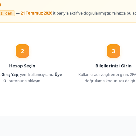
i
—
21 Temmuz 2026
itibarıyla aktif ve doğrulanmıştır. Yalnızca bu ad
uz.cam
2
3
Hesap Seçin
Bilgilerinizi Girin
z
Giriş Yap
, yeni kullanıcıysanız
Üye
Kullanıcı adı ve şifrenizi girin. 2F
Ol
butonuna tıklayın.
doğrulama kodunuzu da giri