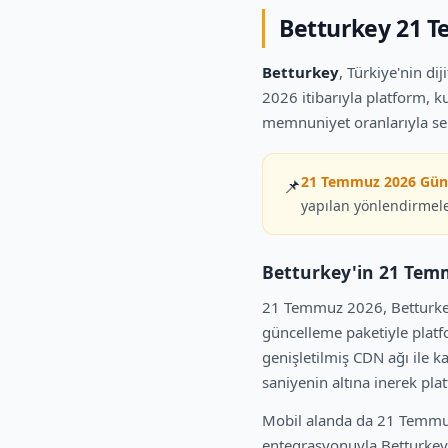
Betturkey 21 
Betturkey
, Türkiye'nin di
2026 itibarıyla platform, k
memnuniyet oranlarıyla sekt
21 Temmuz 2026 Günc
📌
yapılan yönlendirmele
Betturkey'in 21 Tem
21 Temmuz 2026, Betturkey i
güncelleme paketiyle platf
genişletilmiş CDN ağı ile ka
saniyenin altına inerek plat
Mobil alanda da 21 Temmuz
entegrasyonuyla Betturkey, 