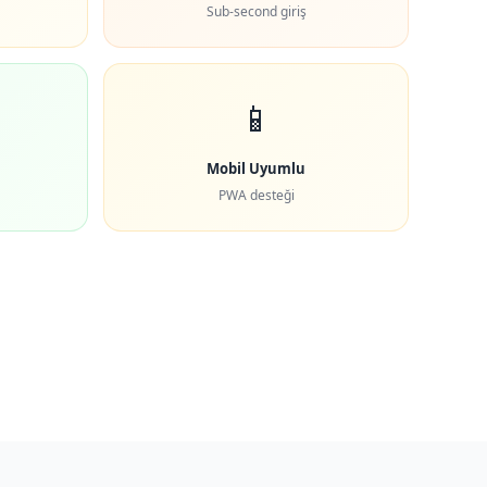
Sub-second giriş
📱
Mobil Uyumlu
PWA desteği