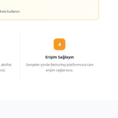
resi kullanın.
4
Erişim Sağlayın
A aktifse
Saniyeler içinde Betturkey platformuna tam
niz.
erişim sağlarsınız.