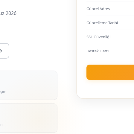
Güncel Adres
uz 2026
Güncelleme Tarihi
SSL Güvenliği
→
Destek Hattı
işim
anı