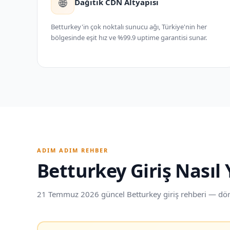
🌐
Dağıtık CDN Altyapısı
Betturkey'in çok noktalı sunucu ağı, Türkiye'nin her
bölgesinde eşit hız ve %99.9 uptime garantisi sunar.
ADIM ADIM REHBER
Betturkey Giriş Nasıl 
21 Temmuz 2026 güncel Betturkey giriş rehberi — dö