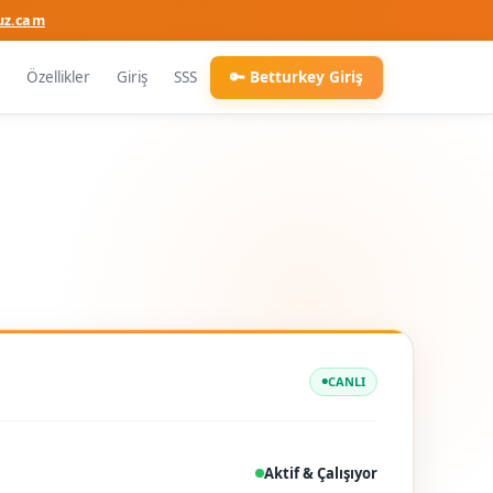
uz.cam
Özellikler
Giriş
SSS
🔑 Betturkey Giriş
CANLI
Aktif & Çalışıyor