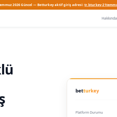
Temmuz 2026 Güncel — Betturkey aktif giriş adresi:
tr.bturkey-21temm
Hakkında
klü
bet
turkey
ş
Platform Durumu