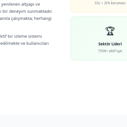
SSL + 2FA koruması
yenilenen altyapı ve
cı bir deneyim sunmaktadır.
ansla çalışmakta; herhangi
🏆
ktif bir izleme sistemi
edilmekte ve kullanıcıları
Sektör Lideri
750K+ aktif üye