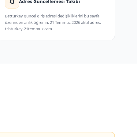
🔄
Adres Güncellemesi Takibi
Betturkey güncel giriş adresi değişikliklerini bu sayfa
üzerinden anlık öğrenin. 21 Temmuz 2026 aktif adres:
tr.bturkey-21temmuz.cam