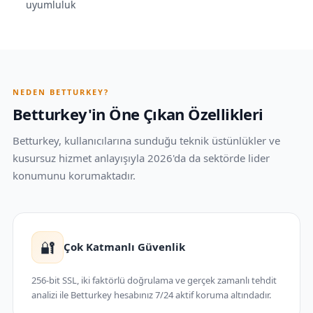
uyumluluk
NEDEN BETTURKEY?
Betturkey'in Öne Çıkan Özellikleri
Betturkey, kullanıcılarına sunduğu teknik üstünlükler ve
kusursuz hizmet anlayışıyla 2026'da da sektörde lider
konumunu korumaktadır.
🔐
Çok Katmanlı Güvenlik
256-bit SSL, iki faktörlü doğrulama ve gerçek zamanlı tehdit
analizi ile Betturkey hesabınız 7/24 aktif koruma altındadır.