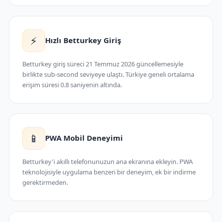
⚡
Hızlı Betturkey Giriş
Betturkey giriş süreci 21 Temmuz 2026 güncellemesiyle
birlikte sub-second seviyeye ulaştı. Türkiye geneli ortalama
erişim süresi 0.8 saniyenin altında.
📱
PWA Mobil Deneyimi
Betturkey'i akıllı telefonunuzun ana ekranına ekleyin. PWA
teknolojisiyle uygulama benzeri bir deneyim, ek bir indirme
gerektirmeden.