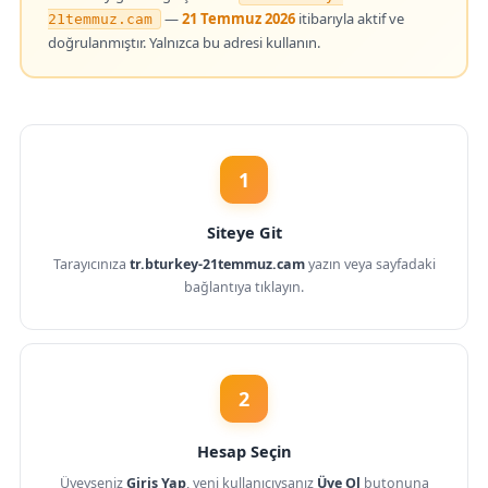
—
21 Temmuz 2026
itibarıyla aktif ve
21temmuz.cam
doğrulanmıştır. Yalnızca bu adresi kullanın.
1
Siteye Git
Tarayıcınıza
tr.bturkey-21temmuz.cam
yazın veya sayfadaki
bağlantıya tıklayın.
2
Hesap Seçin
Üyeyseniz
Giriş Yap
, yeni kullanıcıysanız
Üye Ol
butonuna