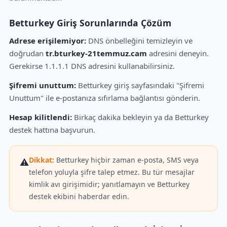
Betturkey Giriş Sorunlarında Çözüm
Adrese erişilemiyor:
DNS önbelleğini temizleyin ve
doğrudan
tr.bturkey-21temmuz.cam
adresini deneyin.
Gerekirse 1.1.1.1 DNS adresini kullanabilirsiniz.
Şifremi unuttum:
Betturkey giriş sayfasındaki "Şifremi
Unuttum" ile e-postanıza sıfırlama bağlantısı gönderin.
Hesap kilitlendi:
Birkaç dakika bekleyin ya da Betturkey
destek hattına başvurun.
Dikkat:
Betturkey hiçbir zaman e-posta, SMS veya
⚠️
telefon yoluyla şifre talep etmez. Bu tür mesajlar
kimlik avı girişimidir; yanıtlamayın ve Betturkey
destek ekibini haberdar edin.