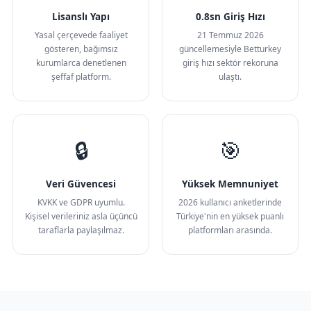
Lisanslı Yapı
0.8sn Giriş Hızı
Yasal çerçevede faaliyet
21 Temmuz 2026
gösteren, bağımsız
güncellemesiyle Betturkey
kurumlarca denetlenen
giriş hızı sektör rekoruna
şeffaf platform.
ulaştı.
🔒
🎯
Veri Güvencesi
Yüksek Memnuniyet
KVKK ve GDPR uyumlu.
2026 kullanıcı anketlerinde
Kişisel verileriniz asla üçüncü
Türkiye'nin en yüksek puanlı
taraflarla paylaşılmaz.
platformları arasında.