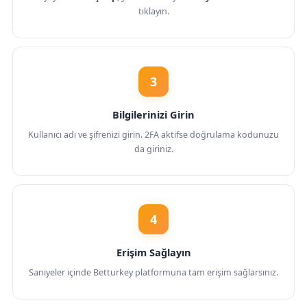
tıklayın.
3
Bilgilerinizi Girin
Kullanıcı adı ve şifrenizi girin. 2FA aktifse doğrulama kodunuzu
da giriniz.
4
Erişim Sağlayın
Saniyeler içinde Betturkey platformuna tam erişim sağlarsınız.