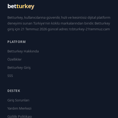
bet
turkey
Betturkey, kullanıcılarına güvenilir, hızlı ve kesintisiz dijital platform
deneyimi sunan Türkiye'nin köklü markalarından biridir. Betturkey
giriş için 21 Temmuz 2026 güncel adres: tr.bturkey-21temmuz.cam
PLATFORM
Betturkey Hakkında
Özellikler
Betturkey Giriş
SSS
DESTEK
Giriş Sorunları
Yardım Merkezi
Gizlilik Politikası