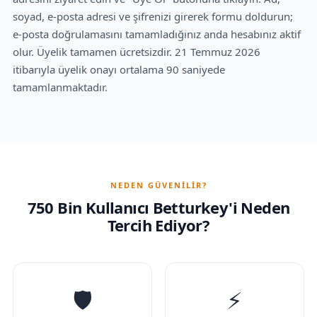
soyad, e-posta adresi ve şifrenizi girerek formu doldurun;
e-posta doğrulamasını tamamladığınız anda hesabınız aktif
olur. Üyelik tamamen ücretsizdir. 21 Temmuz 2026
itibarıyla üyelik onayı ortalama 90 saniyede
tamamlanmaktadır.
NEDEN GÜVENILIR?
750 Bin Kullanıcı Betturkey'i Neden
Tercih Ediyor?
🛡️
⚡