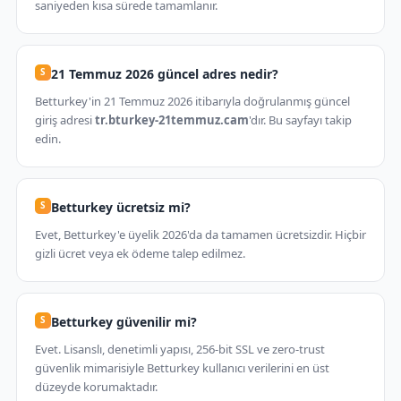
saniyeden kısa sürede tamamlanır.
21 Temmuz 2026 güncel adres nedir?
S
Betturkey'in 21 Temmuz 2026 itibarıyla doğrulanmış güncel
giriş adresi
tr.bturkey-21temmuz.cam
'dır. Bu sayfayı takip
edin.
Betturkey ücretsiz mi?
S
Evet, Betturkey'e üyelik 2026'da da tamamen ücretsizdir. Hiçbir
gizli ücret veya ek ödeme talep edilmez.
Betturkey güvenilir mi?
S
Evet. Lisanslı, denetimli yapısı, 256-bit SSL ve zero-trust
güvenlik mimarisiyle Betturkey kullanıcı verilerini en üst
düzeyde korumaktadır.