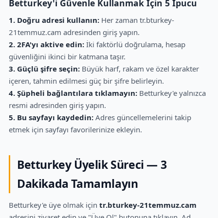
Betturkey'i Güvenle Kullanmak İçin 5 İpucu
1. Doğru adresi kullanın:
Her zaman tr.bturkey-
21temmuz.cam adresinden giriş yapın.
2. 2FA'yı aktive edin:
İki faktörlü doğrulama, hesap
güvenliğini ikinci bir katmana taşır.
3. Güçlü şifre seçin:
Büyük harf, rakam ve özel karakter
içeren, tahmin edilmesi güç bir şifre belirleyin.
4. Şüpheli bağlantılara tıklamayın:
Betturkey'e yalnızca
resmi adresinden giriş yapın.
5. Bu sayfayı kaydedin:
Adres güncellemelerini takip
etmek için sayfayı favorilerinize ekleyin.
Betturkey Üyelik Süreci — 3
Dakikada Tamamlayın
Betturkey'e üye olmak için
tr.bturkey-21temmuz.cam
adresini ziyaret edin ve "Üye Ol" butonuna tıklayın. Ad,