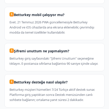
Betturkey mobil çalışıyor mu?
S
Evet. 21 Temmuz 2026 PWA güncellemesiyle Betturkey
Android ve iOS cihazlarda ana ekrana eklenebilir, çevrimdışı
modda da temel özellikler kullanılabilir.
Şifremi unuttum ne yapmalıyım?
S
Betturkey giriş sayfasındaki "Şifremi Unuttum" seçeneğine
tıklayın. E-postanıza sıfırlama bağlantısı 90 saniye içinde ulaşır.
Betturkey desteğe nasıl ulaşılır?
S
Betturkey müşteri hizmetleri 7/24 Türkçe aktif destek sunar.
Platforma giriş yaptıktan sonra Destek menüsünden canlı
sohbete bağlanın; ortalama yanıt süresi 2 dakikadır.