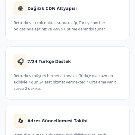
🌐
Dağıtık CDN Altyapısı
Betturkey'in çok noktalı sunucu ağı, Türkiye'nin her
bölgesinde eşit hız ve %99.9 uptime garantisi sunar.
🎧
7/24 Türkçe Destek
Betturkey müşteri hizmetleri ana dili Türkçe olan uzman
ekibiyle 7 gün 24 saat hizmet vermektedir. Ortalama yanıt
süresi 2 dakika.
🔄
Adres Güncellemesi Takibi
Betturkey güncel giriş adresi değişikliklerini bu sayfa