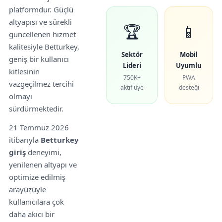
platformdur. Güçlü
altyapısı ve sürekli
🏆
📱
güncellenen hizmet
kalitesiyle Betturkey,
Sektör
Mobil
geniş bir kullanıcı
Lideri
Uyumlu
kitlesinin
750K+
PWA
vazgeçilmez tercihi
aktif üye
desteği
olmayı
sürdürmektedir.
21 Temmuz 2026
itibarıyla
Betturkey
giriş
deneyimi,
yenilenen altyapı ve
optimize edilmiş
arayüzüyle
kullanıcılara çok
daha akıcı bir