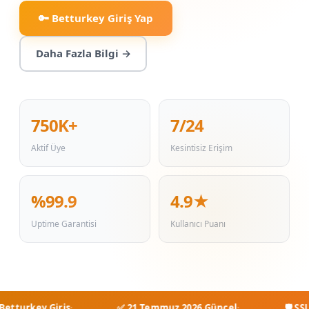
🔑 Betturkey Giriş Yap
Daha Fazla Bilgi →
750K+
7/24
Aktif Üye
Kesintisiz Erişim
%99.9
4.9★
Uptime Garantisi
Kullanıcı Puanı
Betturkey Giriş
·
✅ 21 Temmuz 2026 Güncel
·
🛡️ SS