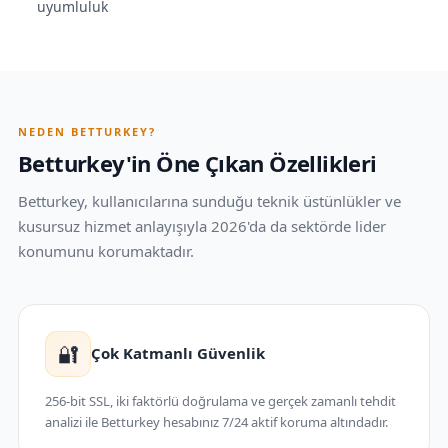
uyumluluk
NEDEN BETTURKEY?
Betturkey'in Öne Çıkan Özellikleri
Betturkey, kullanıcılarına sunduğu teknik üstünlükler ve
kusursuz hizmet anlayışıyla 2026'da da sektörde lider
konumunu korumaktadır.
🔐
Çok Katmanlı Güvenlik
256-bit SSL, iki faktörlü doğrulama ve gerçek zamanlı tehdit
analizi ile Betturkey hesabınız 7/24 aktif koruma altındadır.