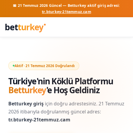
📅 21 Temmuz 2026 Güncel — Betturkey aktif giriş adresi:
tr.bturkey-21temmuz.cam
bet
turkey
Aktif · 21 Temmuz 2026 Doğrulandı
Türkiye'nin Köklü Platformu
Betturkey
'e Hoş Geldiniz
Betturkey giriş
için doğru adrestesiniz. 21 Temmuz
2026 itibarıyla doğrulanmış güncel adres:
tr.bturkey-21temmuz.cam