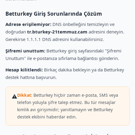
Betturkey Giriş Sorunlarında Çözüm
Adrese erişilemiyor:
DNS önbelleğini temizleyin ve
doğrudan
tr.bturkey-21temmuz.cam
adresini deneyin.
Gerekirse 1.1.1.1 DNS adresini kullanabilirsiniz.
Şifremi unuttum:
Betturkey giriş sayfasındaki "Şifremi
Unuttum" ile e-postanıza sıfırlama bağlantısı gönderin.
Hesap kilitlendi:
Birkaç dakika bekleyin ya da Betturkey
destek hattına başvurun.
Dikkat:
Betturkey hiçbir zaman e-posta, SMS veya
⚠️
telefon yoluyla şifre talep etmez. Bu tür mesajlar
kimlik avı girişimidir; yanıtlamayın ve Betturkey
destek ekibini haberdar edin.