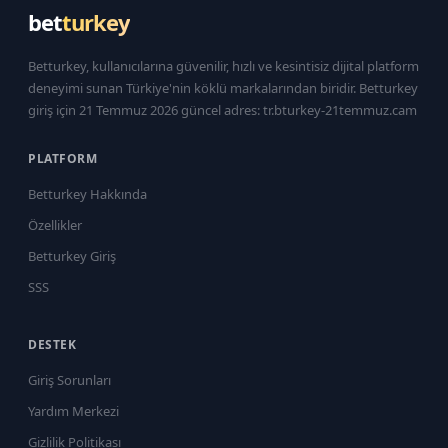
bet
turkey
Betturkey, kullanıcılarına güvenilir, hızlı ve kesintisiz dijital platform
deneyimi sunan Türkiye'nin köklü markalarından biridir. Betturkey
giriş için 21 Temmuz 2026 güncel adres: tr.bturkey-21temmuz.cam
PLATFORM
Betturkey Hakkında
Özellikler
Betturkey Giriş
SSS
DESTEK
Giriş Sorunları
Yardım Merkezi
Gizlilik Politikası