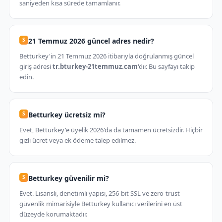
saniyeden kısa sürede tamamlanır.
21 Temmuz 2026 güncel adres nedir?
S
Betturkey'in 21 Temmuz 2026 itibarıyla doğrulanmış güncel
giriş adresi
tr.bturkey-21temmuz.cam
'dır. Bu sayfayı takip
edin.
Betturkey ücretsiz mi?
S
Evet, Betturkey'e üyelik 2026'da da tamamen ücretsizdir. Hiçbir
gizli ücret veya ek ödeme talep edilmez.
Betturkey güvenilir mi?
S
Evet. Lisanslı, denetimli yapısı, 256-bit SSL ve zero-trust
güvenlik mimarisiyle Betturkey kullanıcı verilerini en üst
düzeyde korumaktadır.