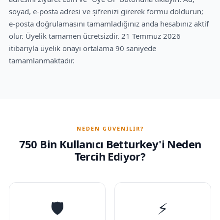
soyad, e-posta adresi ve şifrenizi girerek formu doldurun;
e-posta doğrulamasını tamamladığınız anda hesabınız aktif
olur. Üyelik tamamen ücretsizdir. 21 Temmuz 2026
itibarıyla üyelik onayı ortalama 90 saniyede
tamamlanmaktadır.
NEDEN GÜVENILIR?
750 Bin Kullanıcı Betturkey'i Neden
Tercih Ediyor?
🛡️
⚡