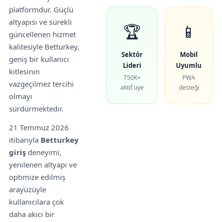
platformdur. Güçlü
altyapısı ve sürekli
🏆
📱
güncellenen hizmet
kalitesiyle Betturkey,
Sektör
Mobil
geniş bir kullanıcı
Lideri
Uyumlu
kitlesinin
750K+
PWA
vazgeçilmez tercihi
aktif üye
desteği
olmayı
sürdürmektedir.
21 Temmuz 2026
itibarıyla
Betturkey
giriş
deneyimi,
yenilenen altyapı ve
optimize edilmiş
arayüzüyle
kullanıcılara çok
daha akıcı bir