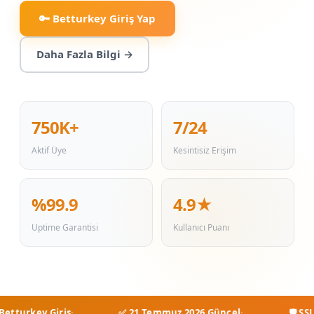
🔑 Betturkey Giriş Yap
Daha Fazla Bilgi →
750K+
7/24
Aktif Üye
Kesintisiz Erişim
%99.9
4.9★
Uptime Garantisi
Kullanıcı Puanı
Betturkey Giriş
·
✅ 21 Temmuz 2026 Güncel
·
🛡️ SS