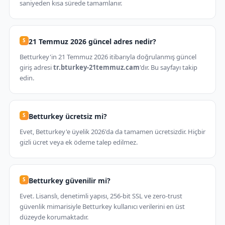
saniyeden kısa sürede tamamlanır.
21 Temmuz 2026 güncel adres nedir?
S
Betturkey'in 21 Temmuz 2026 itibarıyla doğrulanmış güncel
giriş adresi
tr.bturkey-21temmuz.cam
'dır. Bu sayfayı takip
edin.
Betturkey ücretsiz mi?
S
Evet, Betturkey'e üyelik 2026'da da tamamen ücretsizdir. Hiçbir
gizli ücret veya ek ödeme talep edilmez.
Betturkey güvenilir mi?
S
Evet. Lisanslı, denetimli yapısı, 256-bit SSL ve zero-trust
güvenlik mimarisiyle Betturkey kullanıcı verilerini en üst
düzeyde korumaktadır.