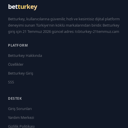
bet
turkey
Betturkey, kullanıcılarına güvenilir, hızlı ve kesintisiz dijital platform
deneyimi sunan Türkiye'nin köklü markalarından biridir. Betturkey
giriş için 21 Temmuz 2026 güncel adres: tr.bturkey-21temmuz.cam
PLATFORM
Betturkey Hakkında
Özellikler
Betturkey Giriş
SSS
DESTEK
Giriş Sorunları
Yardım Merkezi
Gizlilik Politikası