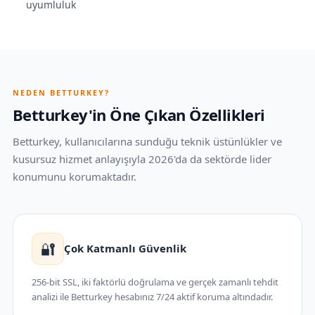
uyumluluk
NEDEN BETTURKEY?
Betturkey'in Öne Çıkan Özellikleri
Betturkey, kullanıcılarına sunduğu teknik üstünlükler ve
kusursuz hizmet anlayışıyla 2026'da da sektörde lider
konumunu korumaktadır.
🔐
Çok Katmanlı Güvenlik
256-bit SSL, iki faktörlü doğrulama ve gerçek zamanlı tehdit
analizi ile Betturkey hesabınız 7/24 aktif koruma altındadır.