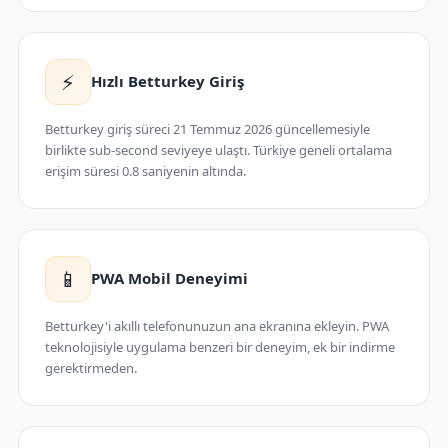
⚡
Hızlı Betturkey Giriş
Betturkey giriş süreci 21 Temmuz 2026 güncellemesiyle
birlikte sub-second seviyeye ulaştı. Türkiye geneli ortalama
erişim süresi 0.8 saniyenin altında.
📱
PWA Mobil Deneyimi
Betturkey'i akıllı telefonunuzun ana ekranına ekleyin. PWA
teknolojisiyle uygulama benzeri bir deneyim, ek bir indirme
gerektirmeden.