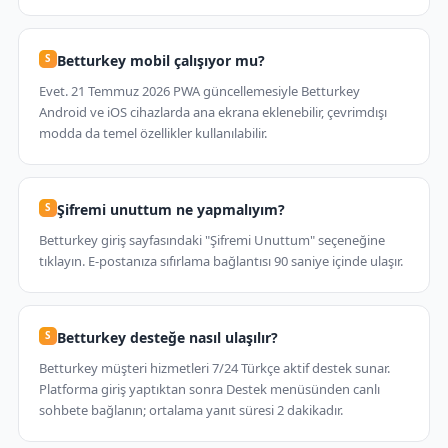
Betturkey mobil çalışıyor mu?
S
Evet. 21 Temmuz 2026 PWA güncellemesiyle Betturkey
Android ve iOS cihazlarda ana ekrana eklenebilir, çevrimdışı
modda da temel özellikler kullanılabilir.
Şifremi unuttum ne yapmalıyım?
S
Betturkey giriş sayfasındaki "Şifremi Unuttum" seçeneğine
tıklayın. E-postanıza sıfırlama bağlantısı 90 saniye içinde ulaşır.
Betturkey desteğe nasıl ulaşılır?
S
Betturkey müşteri hizmetleri 7/24 Türkçe aktif destek sunar.
Platforma giriş yaptıktan sonra Destek menüsünden canlı
sohbete bağlanın; ortalama yanıt süresi 2 dakikadır.