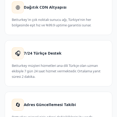
🌐
Dağıtık CDN Altyapısı
Betturkey'in çok noktalı sunucu ağı, Türkiye'nin her
bölgesinde eşit hız ve %99.9 uptime garantisi sunar.
🎧
7/24 Türkçe Destek
Betturkey müşteri hizmetleri ana dili Türkçe olan uzman
ekibiyle 7 gün 24 saat hizmet vermektedir. Ortalama yanıt
süresi 2 dakika.
🔄
Adres Güncellemesi Takibi
Betturkey güncel giriş adresi değişikliklerini bu sayfa