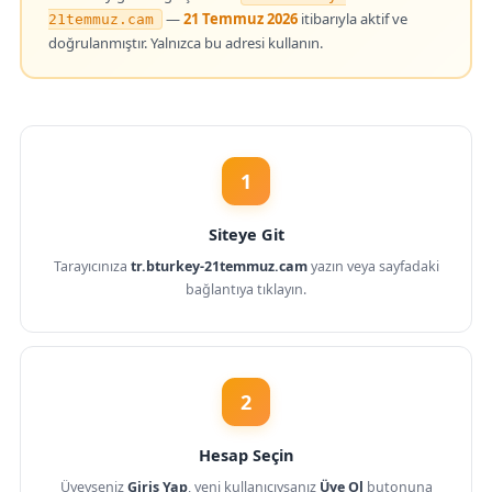
—
21 Temmuz 2026
itibarıyla aktif ve
21temmuz.cam
doğrulanmıştır. Yalnızca bu adresi kullanın.
1
Siteye Git
Tarayıcınıza
tr.bturkey-21temmuz.cam
yazın veya sayfadaki
bağlantıya tıklayın.
2
Hesap Seçin
Üyeyseniz
Giriş Yap
, yeni kullanıcıysanız
Üye Ol
butonuna