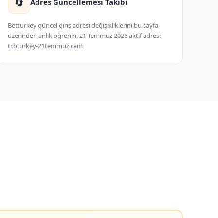
🔄
Adres Güncellemesi Takibi
Betturkey güncel giriş adresi değişikliklerini bu sayfa
üzerinden anlık öğrenin. 21 Temmuz 2026 aktif adres:
tr.bturkey-21temmuz.cam