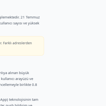
sergilemektedir. 21 Temmuz
ullanıcı sayısı ve yüksek
ır. Farklı adreslerden
anlıya alınan büyük
 kullanıcı arayüzü ve
cellemeyle birlikte 0.8
App) teknolojisinin tam
te; push bildirim ve