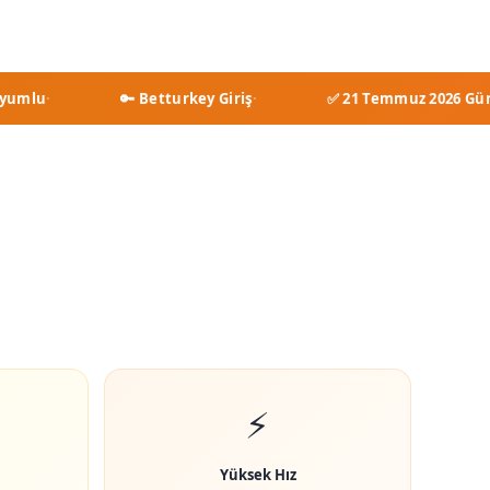
mlu
·
🔑 Betturkey Giriş
·
✅ 21 Temmuz 2026 Güncel
⚡
Yüksek Hız