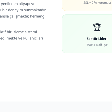
SSL + 2FA koruması
yenilenen altyapı ve
cı bir deneyim sunmaktadır.
ansla çalışmakta; herhangi
🏆
ktif bir izleme sistemi
edilmekte ve kullanıcıları
Sektör Lideri
750K+ aktif üye