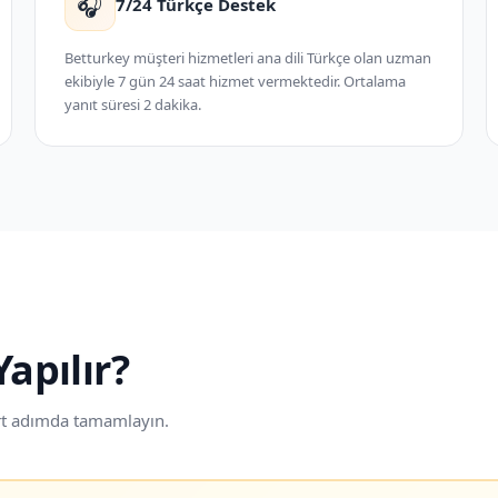
🎧
7/24 Türkçe Destek
Betturkey müşteri hizmetleri ana dili Türkçe olan uzman
ekibiyle 7 gün 24 saat hizmet vermektedir. Ortalama
yanıt süresi 2 dakika.
Yapılır?
rt adımda tamamlayın.