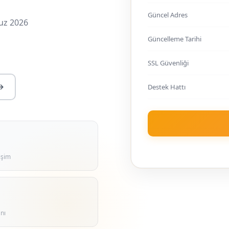
Güncel Adres
uz 2026
Güncelleme Tarihi
SSL Güvenliği
→
Destek Hattı
işim
anı