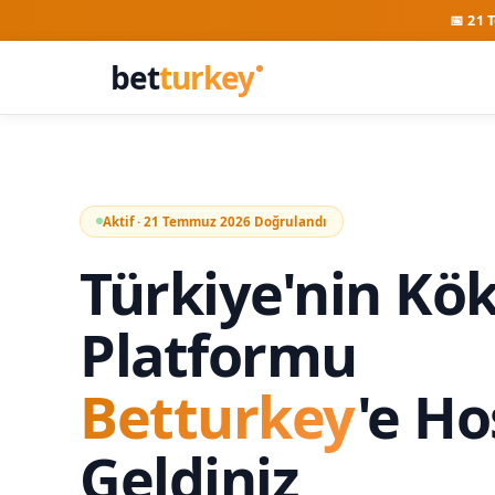
📅 21 
bet
turkey
Aktif · 21 Temmuz 2026 Doğrulandı
Türkiye'nin Kö
Platformu
Betturkey
'e Ho
Geldiniz