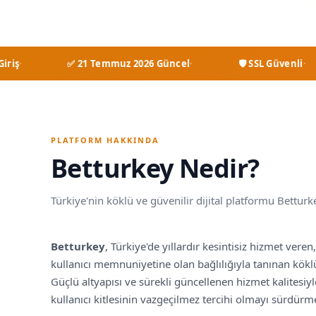
ş
·
✅ 21 Temmuz 2026 Güncel
·
🛡️ SSL Güvenli
·
PLATFORM HAKKINDA
Betturkey Nedir?
Türkiye'nin köklü ve güvenilir dijital platformu Betturk
Betturkey
, Türkiye'de yıllardır kesintisiz hizmet veren,
kullanıcı memnuniyetine olan bağlılığıyla tanınan köklü 
Güçlü altyapısı ve sürekli güncellenen hizmet kalitesiyl
kullanıcı kitlesinin vazgeçilmez tercihi olmayı sürdürme