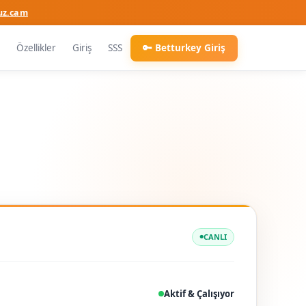
uz.cam
Özellikler
Giriş
SSS
🔑 Betturkey Giriş
CANLI
Aktif & Çalışıyor