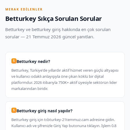
MERAK EDILENLER
Betturkey Sıkça Sorulan Sorular
Betturkey ve betturkey giriş hakkında en çok sorulan
sorular — 21 Temmuz 2026 güncel yanıtları.
Betturkey nedir?
S
Betturkey, Türkiye'de yıllardır aktif hizmet veren güçlü altyapısı
ve kullanıcı odaklı anlayışıyla öne çıkan köklü bir dijital
platformdur. 2026 itibarıyla 750K+ aktif üyesiyle sektörün lider
markalarından biridir.
Betturkey giriş nasıl yapılır?
S
Betturkey giriş için tr.bturkey-21temmuz.cam adresine gidin.
Kullanıcı adı ve şifrenizle Giriş Yap butonuna tıklayın. İşlem 0.8