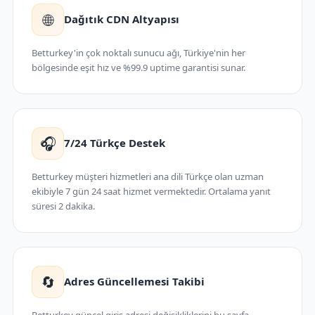
🌐
Dağıtık CDN Altyapısı
Betturkey'in çok noktalı sunucu ağı, Türkiye'nin her
bölgesinde eşit hız ve %99.9 uptime garantisi sunar.
🎧
7/24 Türkçe Destek
Betturkey müşteri hizmetleri ana dili Türkçe olan uzman
ekibiyle 7 gün 24 saat hizmet vermektedir. Ortalama yanıt
süresi 2 dakika.
🔄
Adres Güncellemesi Takibi
Betturkey güncel giriş adresi değişikliklerini bu sayfa