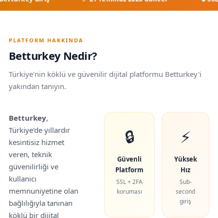
PLATFORM HAKKINDA
Betturkey Nedir?
Türkiye'nin köklü ve güvenilir dijital platformu Betturkey'i
yakından tanıyın.
Betturkey
,
Türkiye'de yıllardır
🔒
⚡
kesintisiz hizmet
veren, teknik
Güvenli
Yüksek
güvenilirliği ve
Platform
Hız
kullanıcı
SSL + 2FA
Sub-
memnuniyetine olan
koruması
second
giriş
bağlılığıyla tanınan
köklü bir dijital