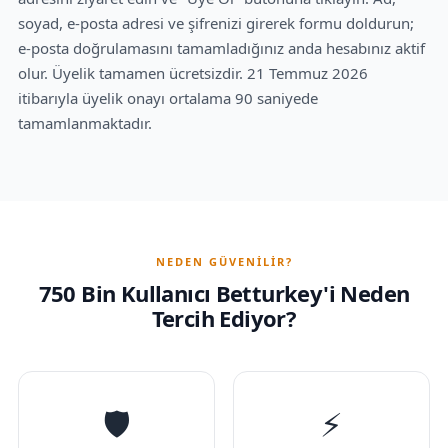
soyad, e-posta adresi ve şifrenizi girerek formu doldurun;
e-posta doğrulamasını tamamladığınız anda hesabınız aktif
olur. Üyelik tamamen ücretsizdir. 21 Temmuz 2026
itibarıyla üyelik onayı ortalama 90 saniyede
tamamlanmaktadır.
NEDEN GÜVENILIR?
750 Bin Kullanıcı Betturkey'i Neden
Tercih Ediyor?
🛡️
⚡