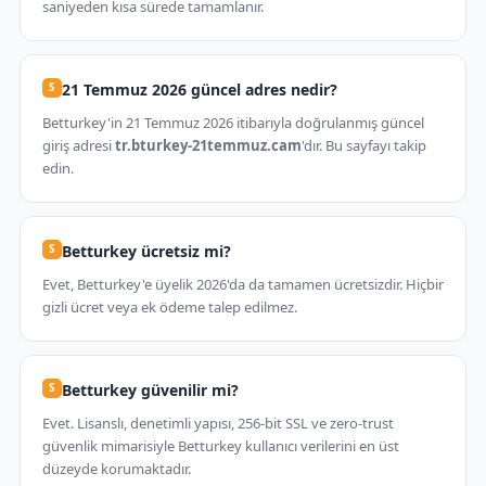
saniyeden kısa sürede tamamlanır.
21 Temmuz 2026 güncel adres nedir?
S
Betturkey'in 21 Temmuz 2026 itibarıyla doğrulanmış güncel
giriş adresi
tr.bturkey-21temmuz.cam
'dır. Bu sayfayı takip
edin.
Betturkey ücretsiz mi?
S
Evet, Betturkey'e üyelik 2026'da da tamamen ücretsizdir. Hiçbir
gizli ücret veya ek ödeme talep edilmez.
Betturkey güvenilir mi?
S
Evet. Lisanslı, denetimli yapısı, 256-bit SSL ve zero-trust
güvenlik mimarisiyle Betturkey kullanıcı verilerini en üst
düzeyde korumaktadır.