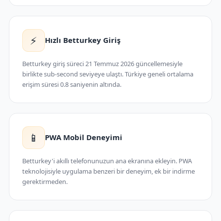
⚡
Hızlı Betturkey Giriş
Betturkey giriş süreci 21 Temmuz 2026 güncellemesiyle
birlikte sub-second seviyeye ulaştı. Türkiye geneli ortalama
erişim süresi 0.8 saniyenin altında.
📱
PWA Mobil Deneyimi
Betturkey'i akıllı telefonunuzun ana ekranına ekleyin. PWA
teknolojisiyle uygulama benzeri bir deneyim, ek bir indirme
gerektirmeden.