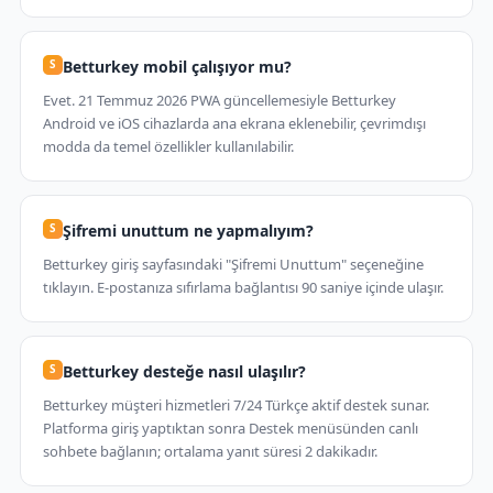
Betturkey mobil çalışıyor mu?
S
Evet. 21 Temmuz 2026 PWA güncellemesiyle Betturkey
Android ve iOS cihazlarda ana ekrana eklenebilir, çevrimdışı
modda da temel özellikler kullanılabilir.
Şifremi unuttum ne yapmalıyım?
S
Betturkey giriş sayfasındaki "Şifremi Unuttum" seçeneğine
tıklayın. E-postanıza sıfırlama bağlantısı 90 saniye içinde ulaşır.
Betturkey desteğe nasıl ulaşılır?
S
Betturkey müşteri hizmetleri 7/24 Türkçe aktif destek sunar.
Platforma giriş yaptıktan sonra Destek menüsünden canlı
sohbete bağlanın; ortalama yanıt süresi 2 dakikadır.