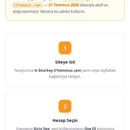
—
21 Temmuz 2026
itibarıyla aktif ve
21temmuz.cam
doğrulanmıştır. Yalnızca bu adresi kullanın.
1
Siteye Git
Tarayıcınıza
tr.bturkey-21temmuz.cam
yazın veya sayfadaki
bağlantıya tıklayın.
2
Hesap Seçin
Üyeyseniz
Giriş Yap
, yeni kullanıcıysanız
Üye Ol
butonuna